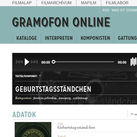
FILMALAP
FILMARCHÍVUM
MAFILM
FILMLABOR
RSS
WAS IST GRAM
00:00
00:00
-
TEXTER/KOMPONIST:
Geburtstagsständchen
Kategorien:
fantázia-jellemkép
ünnepség
születésnap
75 m
INDULÓ
GATTUNG:
Cím:
Geburtstagsständchen
Szerző: