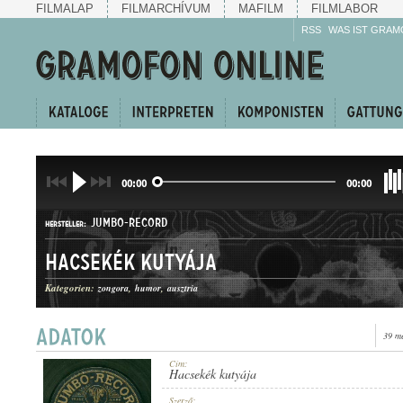
FILMALAP
FILMARCHÍVUM
MAFILM
FILMLABOR
RSS
WAS IST GRAM
00:00
00:00
JUMBO-RECORD
HERSTELLER:
Hacsekék kutyája
Kategorien:
zongora
humor
ausztria
39 m
A. 118020.
PLATTENAUFNAHME:
Cím:
Hacsekék kutyája
Szerző: