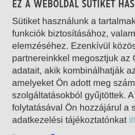
Sütiket használunk a tartalm
funkciók biztosításához, vala
elemzéséhez. Ezenkívül közö
partnereinkkel megosztjuk az
adatait, akik kombinálhatják a
amelyeket Ön adott meg számu
szolgáltatásokból gyűjtöttek.
folytatásával Ön hozzájárul a 
1-1
/ insgesamt 1 Treffer
adatkezelési tájékoztatónkat
it