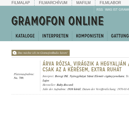
FILMALAP
FILMARCHÍVUM
MAFILM
FILMLABOR
RSS
WAS IST GRAM
Das möchte ich im GramofonRadio hören!
Plattenaufnahme:
Interpret:
Beregi Pál
,
Nyiregyházai Sárai Elemér cigányzenekara
; T
No. 789.
Lajos
Hersteller:
Baby-Record
;
Jahr der Aufnahme:
1910 körül
; Datum der Veröffentlichung: 1970-01-