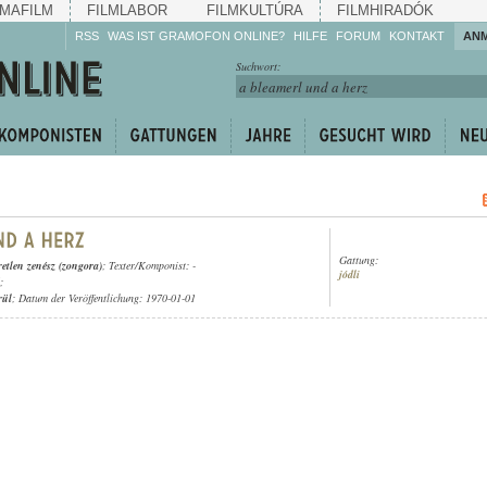
MAFILM
FILMLABOR
FILMKULTÚRA
FILMHIRADÓK
RSS
WAS IST GRAMOFON ONLINE?
HILFE
FORUM
KONTAKT
AN
Hören Sie zu!
Suchwort:
Machen Sie mit!
Reden Sie mit!
Empfehlen Sie
weiter!
Gattung:
retlen zenész (zongora)
; Texter/Komponist: -
jódli
;
rül
; Datum der Veröffentlichung: 1970-01-01