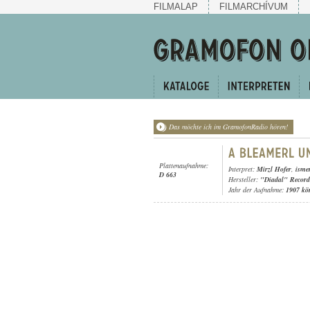
FILMALAP
FILMARCHÍVUM
Das möchte ich im GramofonRadio hören!
Plattenaufnahme:
Interpret:
Mirzl Hofer
,
isme
D 663
Hersteller:
"Diadal" Record
Jahr der Aufnahme:
1907 kö