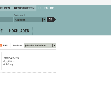
MELDEN
REGISTRIEREN
HU
EN
DE
Suche nach:
Allgemein
RSS
Sortieren:
Jahr der Aufnahme
44559
Anhören
0
gefällt es
0
Beitrag