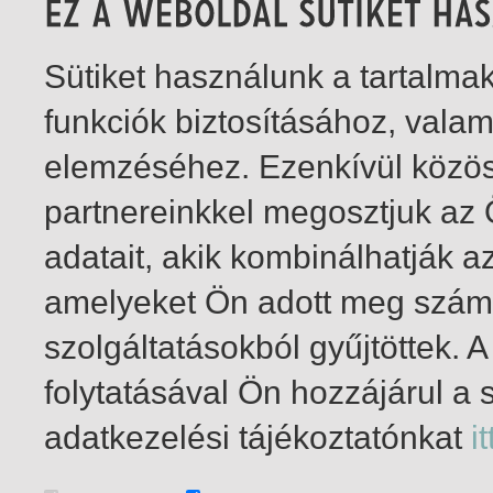
Sütiket használunk a tartalm
funkciók biztosításához, vala
elemzéséhez. Ezenkívül közö
partnereinkkel megosztjuk az
adatait, akik kombinálhatják a
amelyeket Ön adott meg számu
szolgáltatásokból gyűjtöttek.
folytatásával Ön hozzájárul a 
1-2
/ insgesamt 2 Treffer
adatkezelési tájékoztatónkat
it