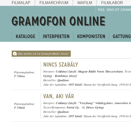
FILMALAP
FILMARCHÍVUM
MAFILM
FILMLABOR
RSS
WAS IST GRAM
Das möchte ich im GramofonRadio hören!
Interpret:
Csákányi László
,
Magyar Rádió Vonós Tánczenekara
; Text
Plattenaufnahme:
György
-
Romhányi József
T 7304-a
Hersteller:
Qualiton
;
Jahr der Aufnahme:
1957 körül
; Datum der Veröffentlichung: 1970-01-
Interpret:
Csákányi László
,
"Visszhang" Vokálegyüttes
,
ismeretlen r
Plattenaufnahme:
Texter/Komponist:
Forrai Gy.
-
G. Dénes György
T 7304-b
Hersteller:
Qualiton
;
Jahr der Aufnahme:
1957 körül
; Datum der Veröffentlichung: 1970-01-