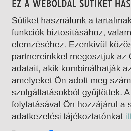
Sütiket használunk a tartalm
funkciók biztosításához, vala
elemzéséhez. Ezenkívül közö
partnereinkkel megosztjuk az
adatait, akik kombinálhatják a
amelyeket Ön adott meg számu
szolgáltatásokból gyűjtöttek.
folytatásával Ön hozzájárul a 
1-1
/ insgesamt 1 Treffer
adatkezelési tájékoztatónkat
it