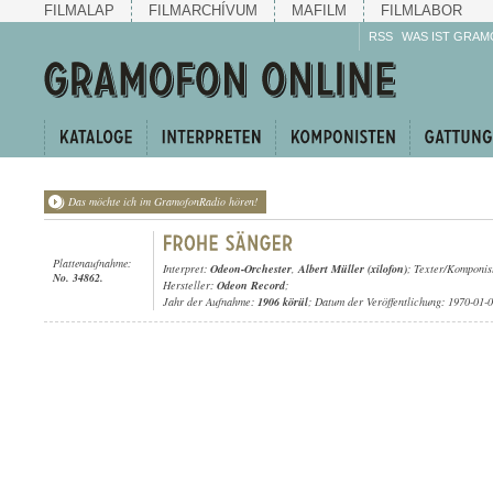
FILMALAP
FILMARCHÍVUM
MAFILM
FILMLABOR
RSS
WAS IST GRAM
Das möchte ich im GramofonRadio hören!
Plattenaufnahme:
Interpret:
Odeon-Orchester
,
Albert Müller (xilofon)
; Texter/Komponis
No. 34862.
Hersteller:
Odeon Record
;
Jahr der Aufnahme:
1906 körül
; Datum der Veröffentlichung: 1970-01-