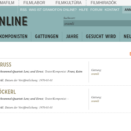
MAFILM
FILMLABOR
FILMKULTÚRA
FILMHIRADÓK
RSS
WAS IST GRAMOFON ONLINE?
HILFE
FORUM
KONTAKT
AN
Hören Sie zu!
Suchwort:
Machen Sie mit!
Reden Sie mit!
Empfehlen Sie
weiter!
Gattung:
chrammel-Quartett Lenz und Ernst
; Texter/Komponist:
Franz Keim
sramli
rül
; Datum der Veröffentlichung: 1970-01-01
Gattung:
chrammel-Quartett Lenz und Ernst
; Texter/Komponist: -
sramli
rül
; Datum der Veröffentlichung: 1970-01-01