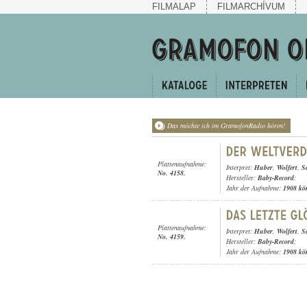
FILMALAP
FILMARCHÍVUM
Das möchte ich im GramofonRadio hören!
Plattenaufnahme:
Interpret:
Huber
,
Wolfert
,
S
No. 4158.
Hersteller:
Baby-Record
;
Jahr der Aufnahme:
1908 kö
Plattenaufnahme:
Interpret:
Huber
,
Wolfert
,
S
No. 4159.
Hersteller:
Baby-Record
;
Jahr der Aufnahme:
1908 kö