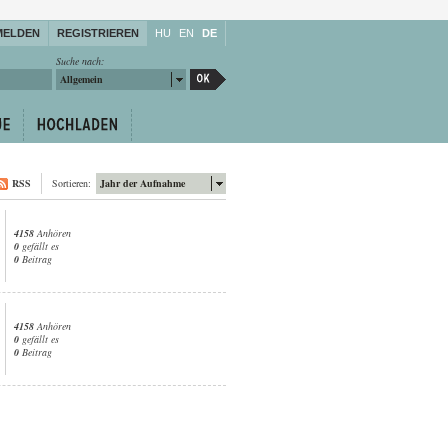
MELDEN
REGISTRIEREN
HU
EN
DE
Suche nach:
Allgemein
RSS
Sortieren:
Jahr der Aufnahme
4158
Anhören
0
gefällt es
0
Beitrag
4158
Anhören
0
gefällt es
0
Beitrag