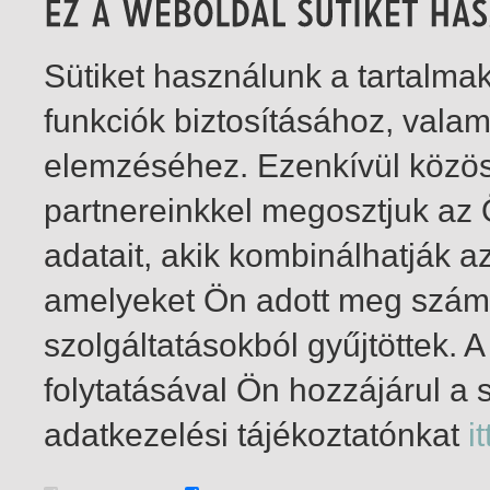
Sütiket használunk a tartalm
funkciók biztosításához, vala
elemzéséhez. Ezenkívül közö
partnereinkkel megosztjuk az
adatait, akik kombinálhatják a
amelyeket Ön adott meg számu
szolgáltatásokból gyűjtöttek.
folytatásával Ön hozzájárul a 
1-0
/ insgesamt 0 Treffer
adatkezelési tájékoztatónkat
it