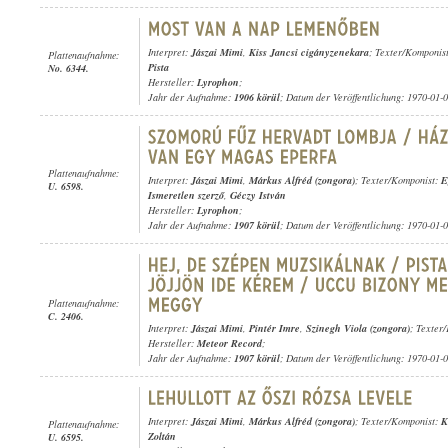
Interpret:
Jászai Mimi
,
Kiss Jancsi cigányzenekara
; Texter/Komponis
Plattenaufnahme:
Pista
No. 6344.
Hersteller:
Lyrophon
;
Jahr der Aufnahme:
1906 körül
; Datum der Veröffentlichung: 1970-01-
Plattenaufnahme:
Interpret:
Jászai Mimi
,
Márkus Alfréd (zongora)
; Texter/Komponist:
E
U. 6598.
Ismeretlen szerző
,
Géczy István
Hersteller:
Lyrophon
;
Jahr der Aufnahme:
1907 körül
; Datum der Veröffentlichung: 1970-01-
Plattenaufnahme:
C. 2406.
Interpret:
Jászai Mimi
,
Pintér Imre
,
Szinegh Viola (zongora)
; Texter
Hersteller:
Meteor Record
;
Jahr der Aufnahme:
1907 körül
; Datum der Veröffentlichung: 1970-01-
Interpret:
Jászai Mimi
,
Márkus Alfréd (zongora)
; Texter/Komponist:
K
Plattenaufnahme:
Zoltán
U. 6595.