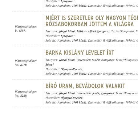
Hersteller:
Lyrophon
;
Jahr der Aufnahme:
1907 körül
; Datum der Veröffentlichung: 1970-01-
Plattenaufnahme:
U. 6597.
Interpret:
Jászai Mimi
,
Márkus Alfréd (zongora)
; Texter/Komponist:
S
Hersteller:
Lyrophon
;
Jahr der Aufnahme:
1907 körül
; Datum der Veröffentlichung: 1970-01-
Interpret:
Jászai Mimi
,
ismeretlen zenész (zongora)
; Texter/Komponis
Plattenaufnahme:
József
No. 8279.
Hersteller:
Olympia-Record
;
Jahr der Aufnahme:
1908 körül
; Datum der Veröffentlichung: 1970-01-
Plattenaufnahme:
Interpret:
Jászai Mimi
,
ismeretlen zenész (zongora)
; Texter/Komponist
No. 8280.
Hersteller:
Olympia-Record
;
Jahr der Aufnahme:
1908 körül
; Datum der Veröffentlichung: 1970-01-