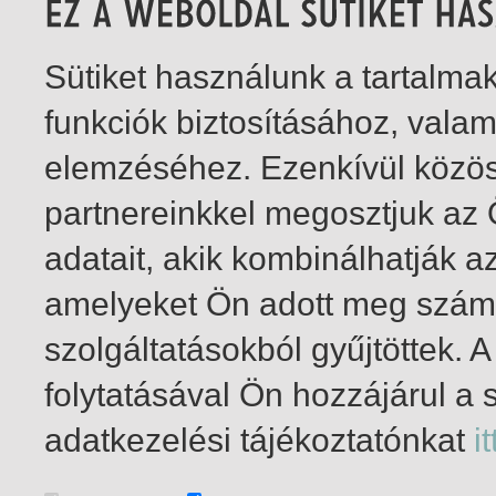
Sütiket használunk a tartalm
funkciók biztosításához, vala
elemzéséhez. Ezenkívül közö
partnereinkkel megosztjuk az
adatait, akik kombinálhatják a
amelyeket Ön adott meg számu
szolgáltatásokból gyűjtöttek.
folytatásával Ön hozzájárul a 
1-9
/ insgesamt 9 Treffer
adatkezelési tájékoztatónkat
it