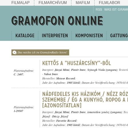
FILMALAP
FILMARCHÍVUM
MAFILM
FILMLABOR
RSS
WAS IST GRAM
Das möchte ich im GramofonRadio hören!
Interpret:
Jászai Mimi
,
Pintér Imre
,
Szinegh Viola (zongora)
; Texter
Plattenaufnahme:
-
Vahot Imre
C. 2407.
Hersteller:
Meteor Record
;
Jahr der Aufnahme:
1905 körül
; Datum der Veröffentlichung: 1970-01-
Plattenaufnahme:
1-29507
Interpret:
Jászai Mimi
,
Pintér Imre
,
ismeretlen zenész (zongora)
; Te
József
-
Dóczy József
Hersteller:
Favorite Record
;
Jahr der Aufnahme:
1905 körül
; Datum der Veröffentlichung: 1970-01-