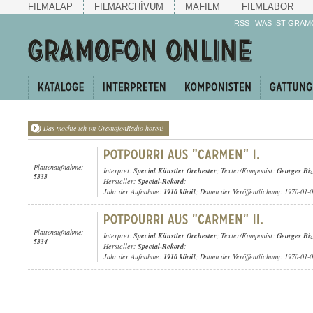
FILMALAP
FILMARCHÍVUM
MAFILM
FILMLABOR
RSS
WAS IST GRAM
Das möchte ich im GramofonRadio hören!
Plattenaufnahme:
Interpret:
Special Künstler Orchester
; Texter/Komponist:
Georges Biz
5333
Hersteller:
Special-Rekord
;
Jahr der Aufnahme:
1910 körül
; Datum der Veröffentlichung: 1970-01-
Plattenaufnahme:
Interpret:
Special Künstler Orchester
; Texter/Komponist:
Georges Biz
5334
Hersteller:
Special-Rekord
;
Jahr der Aufnahme:
1910 körül
; Datum der Veröffentlichung: 1970-01-