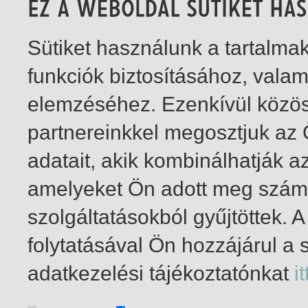
Sütiket használunk a tartalm
funkciók biztosításához, vala
elemzéséhez. Ezenkívül közö
partnereinkkel megosztjuk az
adatait, akik kombinálhatják a
amelyeket Ön adott meg számu
szolgáltatásokból gyűjtöttek.
folytatásával Ön hozzájárul a 
1-2
/ insgesamt 2 Treffer
adatkezelési tájékoztatónkat
it