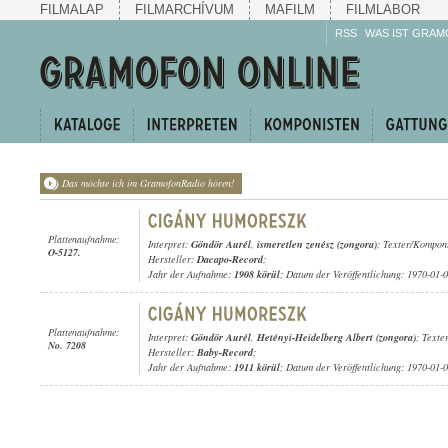
FILMALAP
FILMARCHÍVUM
MAFILM
FILMLABOR
RSS
WAS IST GRAM
Das möchte ich im GramofonRadio hören!
Plattenaufnahme:
Interpret:
Göndör Aurél
,
ismeretlen zenész (zongora)
; Texter/Komponi
O-5127.
Hersteller:
Dacapo-Record
;
Jahr der Aufnahme:
1908 körül
; Datum der Veröffentlichung: 1970-01-
Plattenaufnahme:
Interpret:
Göndör Aurél
,
Hetényi-Heidelberg Albert (zongora)
; Texte
No. 7208
Hersteller:
Baby-Record
;
Jahr der Aufnahme:
1911 körül
; Datum der Veröffentlichung: 1970-01-