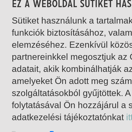
Sütiket használunk a tartalm
funkciók biztosításához, vala
elemzéséhez. Ezenkívül közö
partnereinkkel megosztjuk az
adatait, akik kombinálhatják a
amelyeket Ön adott meg számu
szolgáltatásokból gyűjtöttek.
folytatásával Ön hozzájárul a 
1-2
/ insgesamt 2 Treffer
adatkezelési tájékoztatónkat
it