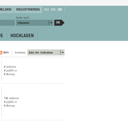
MELDEN
REGISTRIEREN
HU
EN
DE
Suche nach:
Allgemein
RSS
Sortieren:
Jahr der Aufnahme
0
Anhören
0
gefällt es
0
Beitrag
741
Anhören
0
gefällt es
0
Beitrag