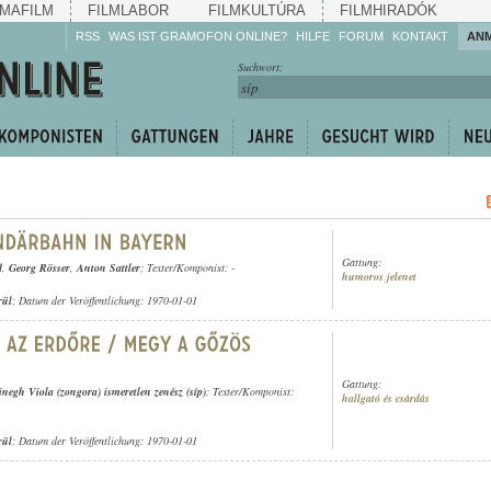
MAFILM
FILMLABOR
FILMKULTÚRA
FILMHIRADÓK
RSS
WAS IST GRAMOFON ONLINE?
HILFE
FORUM
KONTAKT
AN
Hören Sie zu!
Suchwort:
Machen Sie mit!
Reden Sie mit!
Empfehlen Sie
weiter!
Gattung:
d
,
Georg Rösser
,
Anton Sattler
; Texter/Komponist: -
humoros jelenet
rül
; Datum der Veröffentlichung: 1970-01-01
Gattung:
inegh Viola (zongora) ismeretlen zenész (síp)
; Texter/Komponist:
hallgató és csárdás
rül
; Datum der Veröffentlichung: 1970-01-01