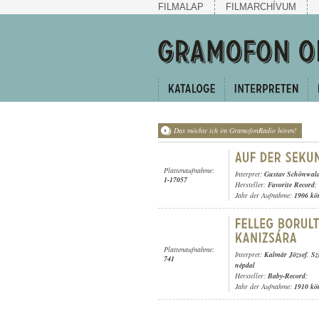
FILMALAP
FILMARCHÍVUM
Das möchte ich im GramofonRadio hören!
Plattenaufnahme:
Interpret:
Gustav Schönwal
1-17057
Hersteller:
Favorite Record
;
Jahr der Aufnahme:
1906 kö
Plattenaufnahme:
Interpret:
Kalmár József
,
Sz
741
népdal
Hersteller:
Baby-Record
;
Jahr der Aufnahme:
1910 kö