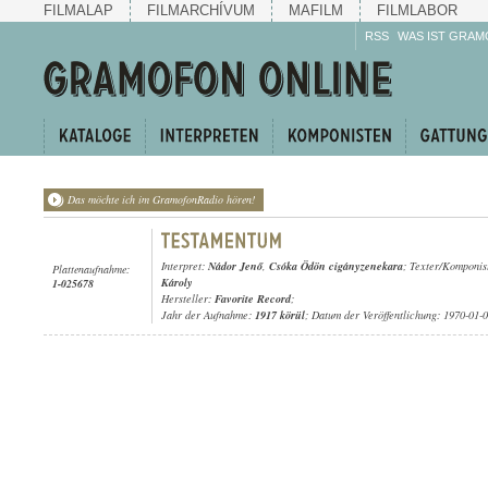
FILMALAP
FILMARCHÍVUM
MAFILM
FILMLABOR
RSS
WAS IST GRAM
Das möchte ich im GramofonRadio hören!
Interpret:
Nádor Jenő
,
Csóka Ödön cigányzenekara
; Texter/Komponis
Plattenaufnahme:
Károly
1-025678
Hersteller:
Favorite Record
;
Jahr der Aufnahme:
1917 körül
; Datum der Veröffentlichung: 1970-01-