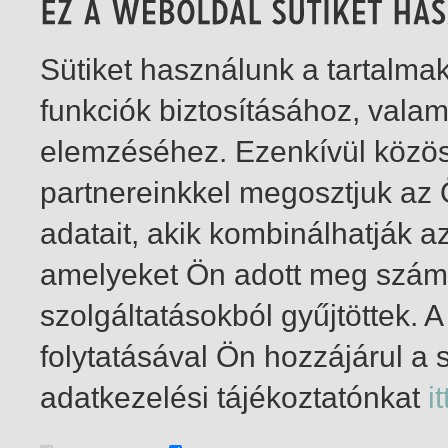
Sütiket használunk a tartalm
funkciók biztosításához, vala
elemzéséhez. Ezenkívül közö
partnereinkkel megosztjuk az
adatait, akik kombinálhatják a
amelyeket Ön adott meg számu
szolgáltatásokból gyűjtöttek.
folytatásával Ön hozzájárul a 
1-1
/ insgesamt 1 Treffer
adatkezelési tájékoztatónkat
it