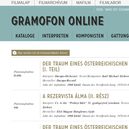
FILMALAP
FILMARCHÍVUM
MAFILM
FILMLABOR
RSS
WAS IST GRAM
Das möchte ich im GramofonRadio hören!
Plattenaufnahme:
D-890.
Interpret:
Dacapo-Orchester
; Texter/Komponist:
Karl Michael Ziehre
Hersteller:
Dacapo-Record
;
Jahr der Aufnahme:
1908 körül
; Datum der Veröffentlichung: 1970-01-
Interpret:
Cs. és kir. "Probszt báró" 51. gyalogezred zenekara
; Texte
Plattenaufnahme:
Ziehrer
946
Hersteller:
Első Magyar Hanglemez Gyár
;
Jahr der Aufnahme:
1908 körül
; Datum der Veröffentlichung: 1970-01-