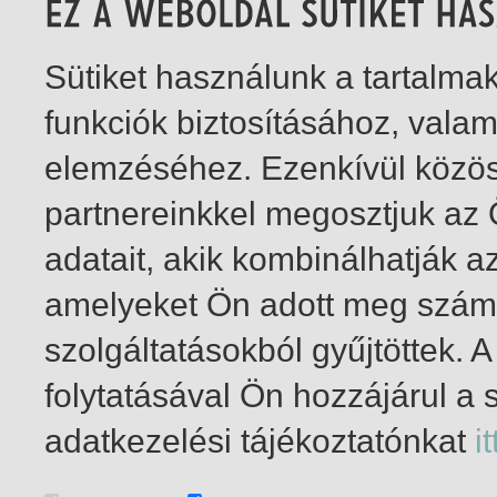
Sütiket használunk a tartalm
funkciók biztosításához, vala
elemzéséhez. Ezenkívül közö
partnereinkkel megosztjuk az
adatait, akik kombinálhatják a
amelyeket Ön adott meg számu
szolgáltatásokból gyűjtöttek.
folytatásával Ön hozzájárul a 
21-29
/ insgesamt 29 Treffer
adatkezelési tájékoztatónkat
it