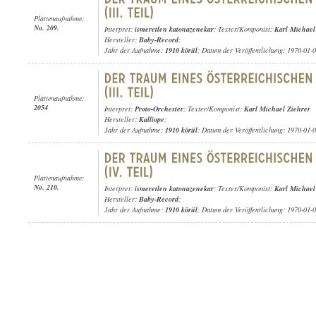
Plattenaufnahme:
No. 209.
Interpret:
ismeretlen katonazenekar
; Texter/Komponist:
Karl Michael
Hersteller:
Baby-Record
;
Jahr der Aufnahme:
1910 körül
; Datum der Veröffentlichung: 1970-01-
Plattenaufnahme:
2054
Interpret:
Proto-Orchester
; Texter/Komponist:
Karl Michael Ziehrer
Hersteller:
Kalliope
;
Jahr der Aufnahme:
1910 körül
; Datum der Veröffentlichung: 1970-01-
Plattenaufnahme:
No. 210.
Interpret:
ismeretlen katonazenekar
; Texter/Komponist:
Karl Michael
Hersteller:
Baby-Record
;
Jahr der Aufnahme:
1910 körül
; Datum der Veröffentlichung: 1970-01-