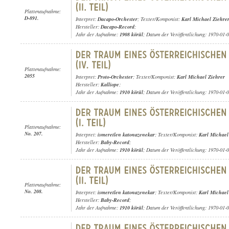
Plattenaufnahme:
D-891.
Interpret:
Dacapo-Orchester
; Texter/Komponist:
Karl Michael Ziehre
Hersteller:
Dacapo-Record
;
Jahr der Aufnahme:
1908 körül
; Datum der Veröffentlichung: 1970-01-
Plattenaufnahme:
2055
Interpret:
Proto-Orchester
; Texter/Komponist:
Karl Michael Ziehrer
Hersteller:
Kalliope
;
Jahr der Aufnahme:
1910 körül
; Datum der Veröffentlichung: 1970-01-
Plattenaufnahme:
No. 207.
Interpret:
ismeretlen katonazenekar
; Texter/Komponist:
Karl Michael
Hersteller:
Baby-Record
;
Jahr der Aufnahme:
1910 körül
; Datum der Veröffentlichung: 1970-01-
Plattenaufnahme:
No. 208.
Interpret:
ismeretlen katonazenekar
; Texter/Komponist:
Karl Michael
Hersteller:
Baby-Record
;
Jahr der Aufnahme:
1910 körül
; Datum der Veröffentlichung: 1970-01-