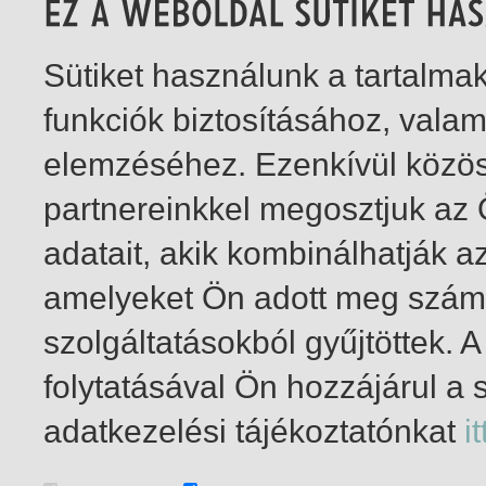
Sütiket használunk a tartalm
funkciók biztosításához, vala
elemzéséhez. Ezenkívül közö
partnereinkkel megosztjuk az
adatait, akik kombinálhatják a
amelyeket Ön adott meg számu
szolgáltatásokból gyűjtöttek.
folytatásával Ön hozzájárul a 
1-1
/ insgesamt 1 Treffer
adatkezelési tájékoztatónkat
it