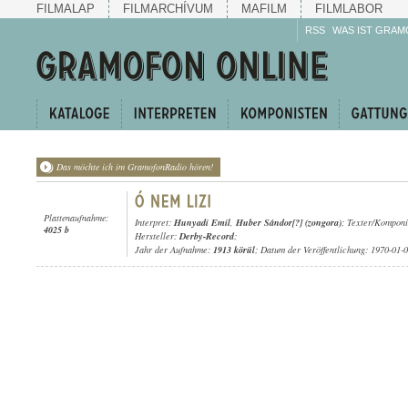
FILMALAP
FILMARCHÍVUM
MAFILM
FILMLABOR
RSS
WAS IST GRAM
Das möchte ich im GramofonRadio hören!
Plattenaufnahme:
Interpret:
Hunyadi Emil
,
Huber Sándor[?] (zongora)
; Texter/Komponis
4025 b
Hersteller:
Derby-Record
;
Jahr der Aufnahme:
1913 körül
; Datum der Veröffentlichung: 1970-01-