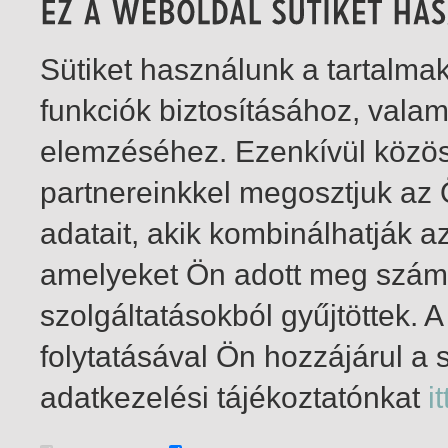
Sütiket használunk a tartalm
funkciók biztosításához, vala
elemzéséhez. Ezenkívül közö
partnereinkkel megosztjuk az
adatait, akik kombinálhatják a
amelyeket Ön adott meg számu
szolgáltatásokból gyűjtöttek.
folytatásával Ön hozzájárul a 
1-1
/ insgesamt 1 Treffer
adatkezelési tájékoztatónkat
it