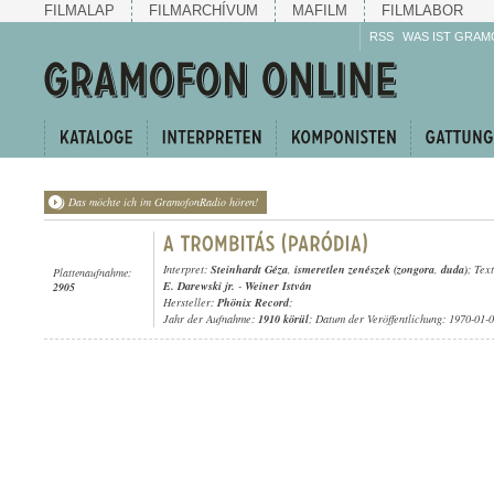
FILMALAP
FILMARCHÍVUM
MAFILM
FILMLABOR
RSS
WAS IST GRAM
Das möchte ich im GramofonRadio hören!
Interpret:
Steinhardt Géza
,
ismeretlen zenészek (zongora
,
duda)
; Tex
Plattenaufnahme:
E. Darewski jr.
-
Weiner István
2905
Hersteller:
Phönix Record
;
Jahr der Aufnahme:
1910 körül
; Datum der Veröffentlichung: 1970-01-