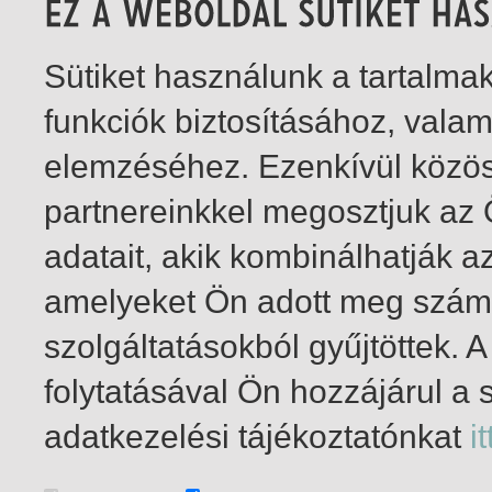
Sütiket használunk a tartalm
funkciók biztosításához, vala
elemzéséhez. Ezenkívül közö
partnereinkkel megosztjuk az
adatait, akik kombinálhatják a
amelyeket Ön adott meg számu
szolgáltatásokból gyűjtöttek.
folytatásával Ön hozzájárul a 
1-1
/ insgesamt 1 Treffer
adatkezelési tájékoztatónkat
it