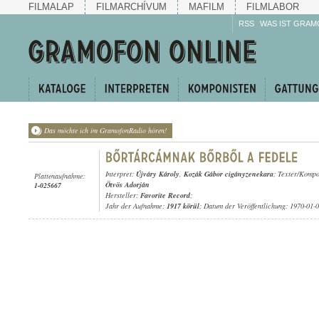
FILMALAP
FILMARCHÍVUM
MAFILM
FILMLABOR
RSS
WAS IST GRAM
Das möchte ich im GramofonRadio hören!
Interpret:
Újváry Károly
,
Kozák Gábor cigányzenekara
; Texter/Kompo
Plattenaufnahme:
Ötvös Adorján
1-025667
Hersteller:
Favorite Record
;
Jahr der Aufnahme:
1917 körül
; Datum der Veröffentlichung: 1970-01-