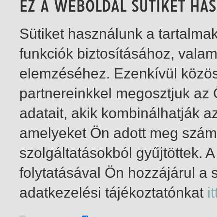
Sütiket használunk a tartalm
funkciók biztosításához, vala
elemzéséhez. Ezenkívül közö
partnereinkkel megosztjuk az
adatait, akik kombinálhatják a
amelyeket Ön adott meg számu
szolgáltatásokból gyűjtöttek.
folytatásával Ön hozzájárul a 
1-1
/ insgesamt 1 Treffer
adatkezelési tájékoztatónkat
it