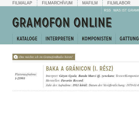
FILMALAP
FILMARCHÍVUM
MAFILM
FILMLABOR
RSS
WAS IST GRAM
Das möchte ich im GramofonRadio hören!
Plattenaufnahme:
Interpret:
Gózon Gyula
,
Banda Marci ifj. zenekara
; Texter/Komponist:
1-25993
Hersteller:
Favorite Record
;
Jahr der Aufnahme:
1911 körül
; Datum der Veröffentlichung: 1970-01-