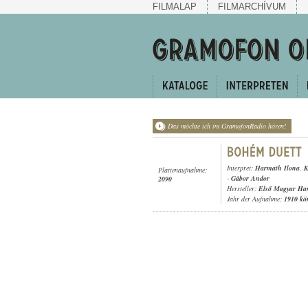
FILMALAP
FILMARCHÍVUM
Das möchte ich im GramofonRadio hören!
Interpret:
Harmath Ilona
,
K
Plattenaufnahme:
-
Gábor Andor
2090
Hersteller:
Első Magyar Ha
Jahr der Aufnahme:
1910 kö