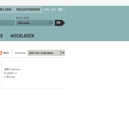
MELDEN
REGISTRIEREN
HU
EN
DE
Suche nach:
Allgemein
RSS
Sortieren:
Jahr der Aufnahme
2083
Anhören
0
gefällt es
1
Beitrag