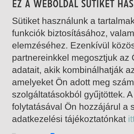
Sütiket használunk a tartalm
funkciók biztosításához, vala
elemzéséhez. Ezenkívül közö
partnereinkkel megosztjuk az
adatait, akik kombinálhatják a
amelyeket Ön adott meg számu
szolgáltatásokból gyűjtöttek.
folytatásával Ön hozzájárul a 
1-1
/ insgesamt 1 Treffer
adatkezelési tájékoztatónkat
it