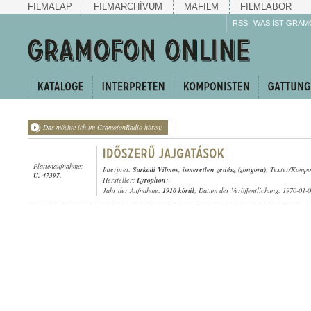
FILMALAP
FILMARCHÍVUM
MAFILM
FILMLABOR
RSS
WAS IST GRAM
Das möchte ich im GramofonRadio hören!
Plattenaufnahme:
Interpret:
Sarkadi Vilmos
,
ismeretlen zenész (zongora)
; Texter/Kompon
U. 47397.
Hersteller:
Lyrophon
;
Jahr der Aufnahme:
1910 körül
; Datum der Veröffentlichung: 1970-01-