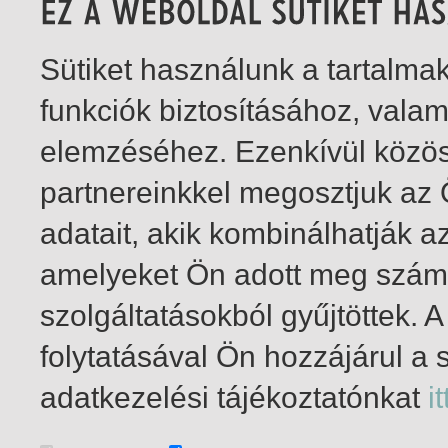
Sütiket használunk a tartalm
funkciók biztosításához, vala
elemzéséhez. Ezenkívül közö
partnereinkkel megosztjuk az
adatait, akik kombinálhatják a
amelyeket Ön adott meg számu
szolgáltatásokból gyűjtöttek.
folytatásával Ön hozzájárul a 
1-1
/ insgesamt 1 Treffer
adatkezelési tájékoztatónkat
it