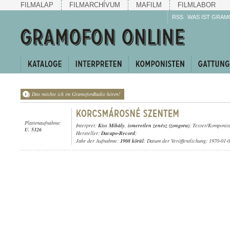
FILMALAP
FILMARCHÍVUM
MAFILM
FILMLABOR
RSS
WAS IST GRAM
Das möchte ich im GramofonRadio hören!
Plattenaufnahme:
Interpret:
Kiss Mihály
,
ismeretlen zenész (zongora)
; Texter/Komponis
U. 5326
Hersteller:
Dacapo-Record
;
Jahr der Aufnahme:
1908 körül
; Datum der Veröffentlichung: 1970-01-