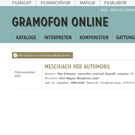
FILMALAP
FILMARCHÍVUM
MAFILM
FILMLABOR
RSS
WAS IST GRAM
Das möchte ich im GramofonRadio hören!
Plattenaufnahme:
Interpret:
Pepi Littmann
,
ismeretlen zenészek (hegedű
,
zongora)
; Tex
5575
Hersteller:
Első Magyar Hanglemez Gyár
;
Jahr der Aufnahme:
1909 körül
; Datum der Veröffentlichung: 1970-01-