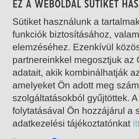
Sütiket használunk a tartalm
funkciók biztosításához, vala
elemzéséhez. Ezenkívül közö
partnereinkkel megosztjuk az
adatait, akik kombinálhatják a
amelyeket Ön adott meg számu
szolgáltatásokból gyűjtöttek.
folytatásával Ön hozzájárul a 
1-1
/ insgesamt 1 Treffer
adatkezelési tájékoztatónkat
it