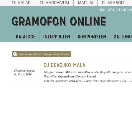
FILMALAP
FILMARCHÍVUM
MAFILM
FILMLABOR
RSS
WAS IST GRAM
Das möchte ich im GramofonRadio hören!
Plattenaufnahme:
Interpret:
Dusan Mitrovic
,
ismertlen zenész (hegedű
,
zongora)
; Texte
G. C.-6-12696
Hersteller:
Gramophone Concert Record
;
Jahr der Aufnahme:
1908 körül
; Datum der Veröffentlichung: 1970-01-