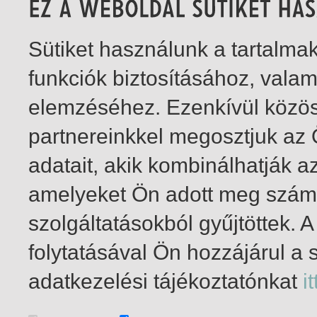
Sütiket használunk a tartalm
funkciók biztosításához, vala
elemzéséhez. Ezenkívül közö
partnereinkkel megosztjuk az
adatait, akik kombinálhatják a
amelyeket Ön adott meg számu
szolgáltatásokból gyűjtöttek.
folytatásával Ön hozzájárul a 
1-1
/ insgesamt 1 Treffer
adatkezelési tájékoztatónkat
it