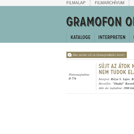
FILMALAP
FILMARCHÍVUM
Das möchte ich im GramofonRadio hören!
Plattenaufnahme:
D 776
Interpret:
Rózsa S. Lajos
,
B
Hersteller:
"Diadal" Record
Jahr der Aufnahme:
1908 kö