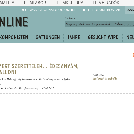
MAFILM
FILMLABOR
FILMKULTÚRA
FILMHIRADÓK
RSS
WAS IST GRAMOFON ONLINE?
HILFE
FORUM
KONTAKT
AN
Hören Sie zu!
Suchwort:
Machen Sie mit!
Reden Sie mit!
Empfehlen Sie
weiter!
Gattung:
hallgató és csárdás
erkes Béla ifj. cigányzenekara
; Texter/Komponist:
népdal
;
rül
; Datum der Veröffentlichung: 1970-01-01