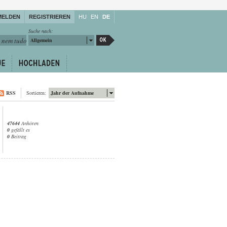
MELDEN
REGISTRIEREN
HU
EN
DE
Suche nach:
Allgemein
RSS
Sortieren:
Jahr der Aufnahme
47644
Anhören
0
gefällt es
0
Beitrag