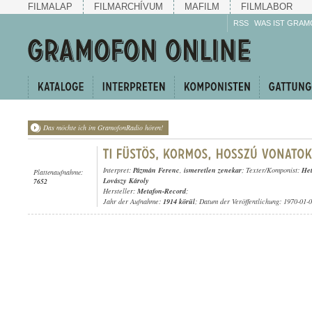
FILMALAP
FILMARCHÍVUM
MAFILM
FILMLABOR
RSS
WAS IST GRAM
Das möchte ich im GramofonRadio hören!
Interpret:
Pázmán Ferenc
,
ismeretlen zenekar
; Texter/Komponist:
Het
Plattenaufnahme:
Lovászy Károly
7652
Hersteller:
Metafon-Record
;
Jahr der Aufnahme:
1914 körül
; Datum der Veröffentlichung: 1970-01-