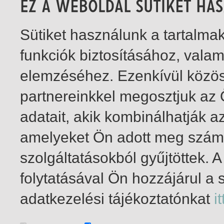
Sütiket használunk a tartalm
funkciók biztosításához, vala
elemzéséhez. Ezenkívül közö
partnereinkkel megosztjuk az
adatait, akik kombinálhatják a
amelyeket Ön adott meg számu
szolgáltatásokból gyűjtöttek.
folytatásával Ön hozzájárul a 
1-1
/ insgesamt 1 Treffer
adatkezelési tájékoztatónkat
it