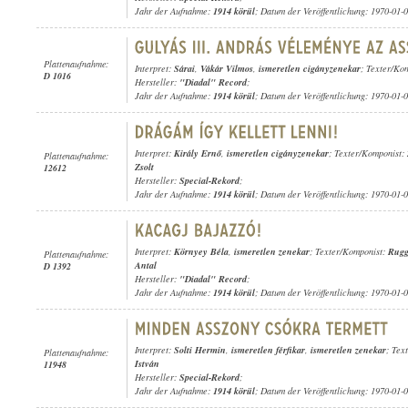
Jahr der Aufnahme:
1914 körül
; Datum der Veröffentlichung: 1970-01-
Plattenaufnahme:
Interpret:
Sárai
,
Vákár Vilmos
,
ismeretlen cigányzenekar
; Texter/Kom
D 1016
Hersteller:
"Diadal" Record
;
Jahr der Aufnahme:
1914 körül
; Datum der Veröffentlichung: 1970-01-
Interpret:
Király Ernő
,
ismeretlen cigányzenekar
; Texter/Komponist:
Plattenaufnahme:
Zsolt
12612
Hersteller:
Special-Rekord
;
Jahr der Aufnahme:
1914 körül
; Datum der Veröffentlichung: 1970-01-
Interpret:
Környey Béla
,
ismeretlen zenekar
; Texter/Komponist:
Rugg
Plattenaufnahme:
Antal
D 1392
Hersteller:
"Diadal" Record
;
Jahr der Aufnahme:
1914 körül
; Datum der Veröffentlichung: 1970-01-
Interpret:
Solti Hermin
,
ismeretlen férfikar
,
ismeretlen zenekar
; Tex
Plattenaufnahme:
István
11948
Hersteller:
Special-Rekord
;
Jahr der Aufnahme:
1914 körül
; Datum der Veröffentlichung: 1970-01-