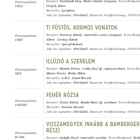
Interpret:
Steinhardt Géza
,
Huber Sándor (zongora)
; Texter/Komponi
Plattenaufnahme:
Gergely János
11923
Hersteller:
Lyrophon
;
Jahr der Aufnahme:
1914 körül
; Datum der Veröffentlichung: 1970-01-
Interpret:
Ferenczy Károly
,
ismeretlen zenész (zongora)
; Texter/Komp
Plattenaufnahme:
Albert
-
Lovászy Károly
11967
Hersteller:
Special-Rekord
;
Jahr der Aufnahme:
1914 körül
; Datum der Veröffentlichung: 1970-01-
Interpret:
Pázmán Ferenc
,
Csóka Józsi ifj. cigányzenekara
; Texter/K
Plattenaufnahme:
Martos Ferenc
,
Bródy Miksa
5874
Hersteller:
A.B.C. Grand Record
;
Jahr der Aufnahme:
1914 körül
; Datum der Veröffentlichung: 1970-01-
Plattenaufnahme:
Interpret:
Újváry Károly
,
Banda Marci ifj. zenekara
; Texter/Komponi
1-025582
Hersteller:
Favorite Record
;
Jahr der Aufnahme:
1914 körül
; Datum der Veröffentlichung: 1970-01-
Plattenaufnahme:
D 1366
Interpret:
Gyárfás Dezső
,
ismeretlen zenekar
; Texter/Komponist:
Zerk