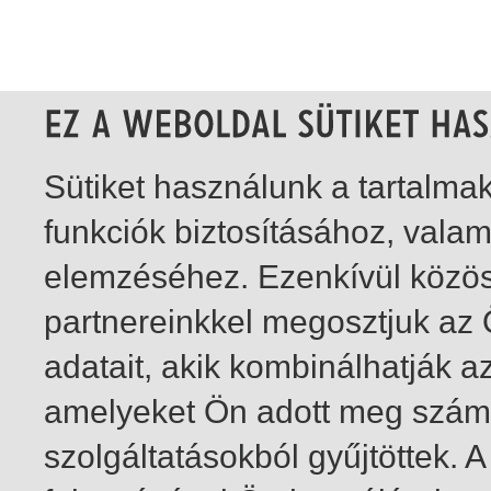
Sütiket használunk a tartalm
funkciók biztosításához, vala
elemzéséhez. Ezenkívül közö
partnereinkkel megosztjuk az
adatait, akik kombinálhatják a
amelyeket Ön adott meg számu
szolgáltatásokból gyűjtöttek.