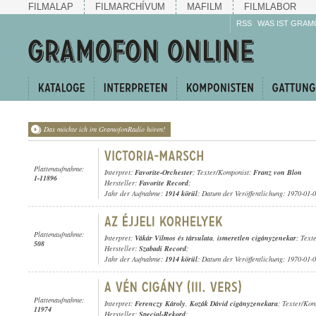
FILMALAP
FILMARCHÍVUM
MAFILM
FILMLABOR
RSS
WAS IST GRAM
Das möchte ich im GramofonRadio hören!
Plattenaufnahme:
Interpret:
Favorite-Orchester
; Texter/Komponist:
Franz von Blon
1-11896
Hersteller:
Favorite Record
;
Jahr der Aufnahme:
1914 körül
; Datum der Veröffentlichung: 1970-01-
Plattenaufnahme:
Interpret:
Vákár Vilmos és társulata
,
ismeretlen cigányzenekar
; Text
508
Hersteller:
Szabadi Record
;
Jahr der Aufnahme:
1914 körül
; Datum der Veröffentlichung: 1970-01-
Plattenaufnahme:
Interpret:
Ferenczy Károly
,
Kozák Dávid cigányzenekara
; Texter/Ko
11974
Hersteller:
Special-Rekord
;