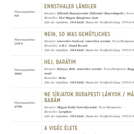
Plattenaufnahme:
Interpret:
Zillertali Parasztzenekar (Zillertaler Bauernkapelle)
; Texte
910
Hersteller:
Első Magyar Hanglemez Gyár
;
Jahr der Aufnahme:
1914 körül
; Datum der Veröffentlichung: 1970-01-
Plattenaufnahme:
Interpret:
ismeretlen énekesek
,
ismeretlen zenekar
; Texter/Komponist
2538 b
Hersteller:
A.B.C. Grand Record
;
Jahr der Aufnahme:
1914 körül
; Datum der Veröffentlichung: 1970-01-
Interpret:
Környey Béla
,
ismeretlen zenekar
; Texter/Komponist:
Rugg
Plattenaufnahme:
Antal
58983
Hersteller:
Beka
;
Jahr der Aufnahme:
1914 körül
; Datum der Veröffentlichung: 1970-01-
Plattenaufnahme:
47590.
Interpret:
Magyar királyi honvédzenekar
; Texter/Komponist: -
Hersteller:
Lyrophon
;
Jahr der Aufnahme:
1914 körül
; Datum der Veröffentlichung: 1970-01-