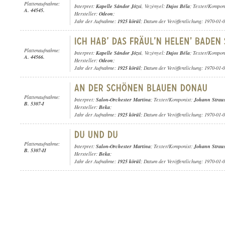
Plattenaufnahme:
Interpret:
Kapelle Sándor Józsi
, Vezényel:
Dajos Béla
; Texter/Kompon
A. 44545.
Hersteller:
Odeon
;
Jahr der Aufnahme:
1925 körül
; Datum der Veröffentlichung: 1970-01-
Plattenaufnahme:
Interpret:
Kapelle Sándor Józsi
, Vezényel:
Dajos Béla
; Texter/Kompon
A. 44566.
Hersteller:
Odeon
;
Jahr der Aufnahme:
1925 körül
; Datum der Veröffentlichung: 1970-01-
Plattenaufnahme:
Interpret:
Salon-Orchester Martina
; Texter/Komponist:
Johann Strauss
B. 5307-I
Hersteller:
Beka
;
Jahr der Aufnahme:
1925 körül
; Datum der Veröffentlichung: 1970-01-
Plattenaufnahme:
Interpret:
Salon-Orchester Martina
; Texter/Komponist:
Johann Strauss
B. 5307-II
Hersteller:
Beka
;
Jahr der Aufnahme:
1925 körül
; Datum der Veröffentlichung: 1970-01-