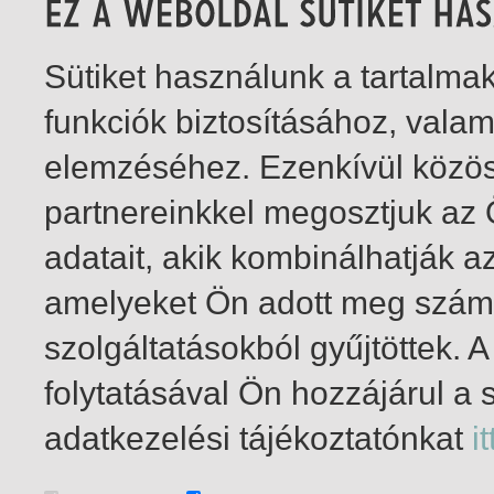
Sütiket használunk a tartalm
funkciók biztosításához, vala
elemzéséhez. Ezenkívül közö
partnereinkkel megosztjuk az
adatait, akik kombinálhatják a
amelyeket Ön adott meg számu
szolgáltatásokból gyűjtöttek.
folytatásával Ön hozzájárul a 
1-6
/ insgesamt 6 Treffer
adatkezelési tájékoztatónkat
it