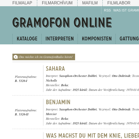
FILMALAP
FILMARCHÍVUM
MAFILM
FILMLABOR
RSS
WAS IST GRAM
Das möchte ich im GramofonRadio hören!
Interpret:
Saxophon-Orchester Dobbri
, Vezényel:
Otto Dobrindt
; Text
Plattenaufnahme:
Nicholls
B. 5320-I
Hersteller:
Beka
;
Jahr der Aufnahme:
1925 körül
; Datum der Veröffentlichung: 1970-01-
Interpret:
Saxophon-Orchester Dobbri
, Vezényel:
Otto Dobrindt
; Text
Plattenaufnahme:
Mercier
B. 5320-II
Hersteller:
Beka
;
Jahr der Aufnahme:
1925 körül
; Datum der Veröffentlichung: 1970-01-