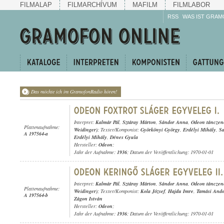
FILMALAP
FILMARCHÍVUM
MAFILM
FILMLABOR
RSS
WAS IST GRAM
Das möchte ich im GramofonRadio hören!
Interpret:
Kalmár Pál
,
Sztáray Márton
,
Sándor Anna
,
Odeon tánczen
Plattenaufnahme:
Weidinger)
; Texter/Komponist:
Györkönyi György
,
Erdélyi Mihály
,
Sa
A 197564-a
Erdélyi Mihály
,
Dénes Gyula
Hersteller:
Odeon
;
Jahr der Aufnahme:
1936
; Datum der Veröffentlichung: 1970-01-01
Interpret:
Kalmár Pál
,
Sztáray Márton
,
Sándor Anna
,
Odeon tánczen
Plattenaufnahme:
Weidinger)
; Texter/Komponist:
Kola József
,
Hajdu Imre
,
Tamási Ando
A 197564-b
Zágon István
Hersteller:
Odeon
;
Jahr der Aufnahme:
1936
; Datum der Veröffentlichung: 1970-01-01