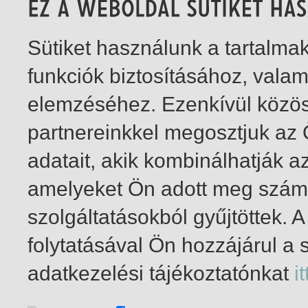
Sütiket használunk a tartalm
funkciók biztosításához, vala
elemzéséhez. Ezenkívül közö
partnereinkkel megosztjuk az
adatait, akik kombinálhatják a
amelyeket Ön adott meg számu
szolgáltatásokból gyűjtöttek.
folytatásával Ön hozzájárul a 
1-6
/ insgesamt 6 Treffer
adatkezelési tájékoztatónkat
it