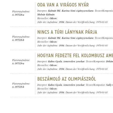
Interpret:
Kalmár Pál
,
Kurina Simi cigányzenekara
; Texter/Komponis
Plattenaufnahme:
Molnár Kálmán
A 197528-a
Hersteller:
Odeon
;
Jahr der Aufnahme:
1936
; Datum der Veröffentlichung: 1970-01-01
Plattenaufnahme:
Interpret:
Kalmár Pál
,
Kurina Simi cigányzenekara
; Texter/Komponis
A 197528-b
Hersteller:
Odeon
;
Jahr der Aufnahme:
1936
; Datum der Veröffentlichung: 1970-01-01
Plattenaufnahme:
Interpret:
Kabos Gyula
,
ismeretlen zenekar
; Texter/Komponist:
Dékán
A 197529-a
Hersteller:
Odeon
;
Jahr der Aufnahme:
1936
; Datum der Veröffentlichung: 1970-01-01
Plattenaufnahme:
Interpret:
Kabos Gyula
,
ismeretlen zenekar
; Texter/Komponist:
Sally
A 197529-b
Hersteller:
Odeon
;
Jahr der Aufnahme:
1936
; Datum der Veröffentlichung: 1970-01-01