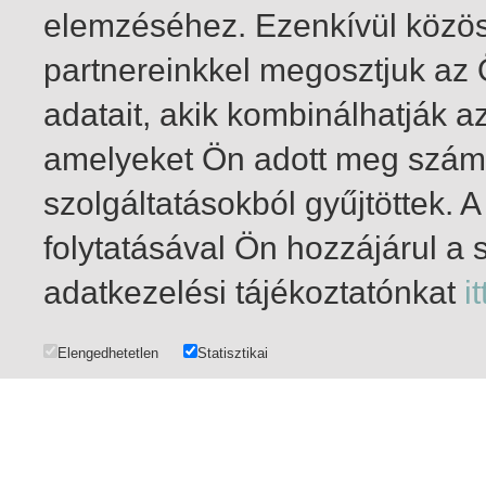
elemzéséhez. Ezenkívül közö
partnereinkkel megosztjuk az
adatait, akik kombinálhatják a
amelyeket Ön adott meg számu
szolgáltatásokból gyűjtöttek.
folytatásával Ön hozzájárul a 
1-20
/ insgesamt 76 Treffer
adatkezelési tájékoztatónkat
it
Elengedhetetlen
Statisztikai
DATENSCHUTZ
|
URHEBER- UND NUTZUNGSRECHTE
|
IMPRESSUM