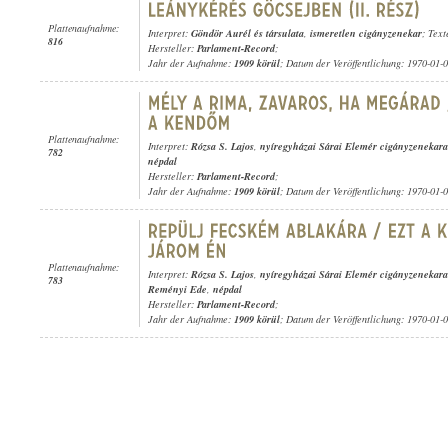
Plattenaufnahme:
Interpret:
Göndör Aurél és társulata
,
ismeretlen cigányzenekar
; Text
816
Hersteller:
Parlament-Record
;
Jahr der Aufnahme:
1909 körül
; Datum der Veröffentlichung: 1970-01-
Plattenaufnahme:
Interpret:
Rózsa S. Lajos
,
nyíregyházai Sárai Elemér cigányzenekara
782
népdal
Hersteller:
Parlament-Record
;
Jahr der Aufnahme:
1909 körül
; Datum der Veröffentlichung: 1970-01-
Plattenaufnahme:
Interpret:
Rózsa S. Lajos
,
nyíregyházai Sárai Elemér cigányzenekara
783
Reményi Ede
,
népdal
Hersteller:
Parlament-Record
;
Jahr der Aufnahme:
1909 körül
; Datum der Veröffentlichung: 1970-01-