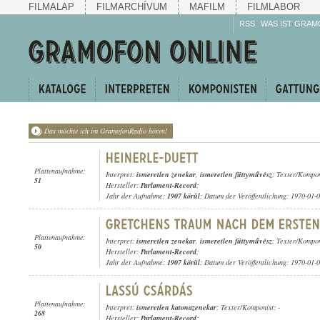
FILMALAP
FILMARCHÍVUM
MAFILM
FILMLABOR
RSS
WAS IST GRAM
Das möchte ich im GramofonRadio hören!
Plattenaufnahme:
Interpret:
ismeretlen zenekar
,
ismeretlen füttyművész
; Texter/Kompo
51
Hersteller:
Parlament-Record
;
Jahr der Aufnahme:
1907 körül
; Datum der Veröffentlichung: 1970-01-
Plattenaufnahme:
Interpret:
ismeretlen zenekar
,
ismeretlen füttyművész
; Texter/Kompo
50
Hersteller:
Parlament-Record
;
Jahr der Aufnahme:
1907 körül
; Datum der Veröffentlichung: 1970-01-
Plattenaufnahme:
Interpret:
ismeretlen katonazenekar
; Texter/Komponist: -
268
Hersteller:
Parlament-Record
;