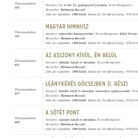
Plattenaufnahme:
Interpret:
Cs. és kir. 23. gyalogezred zenekara
; Texter/Komponist: -
345
Hersteller:
Parlament-Record
;
Jahr der Aufnahme:
1908 körül
; Datum der Veröffentlichung: 1970-01-
Plattenaufnahme:
Interpret:
ismeretlen katonazenekar
; Texter/Komponist:
Erkel Ferenc
265
Hersteller:
Parlament-Record
;
Jahr der Aufnahme:
1908 körül
; Datum der Veröffentlichung: 1970-01-
Plattenaufnahme:
Interpret:
Adorján László és társulata
; Texter/Komponist: -
651
Hersteller:
Parlament-Record
;
Jahr der Aufnahme:
1909 körül
; Datum der Veröffentlichung: 1970-01-
Plattenaufnahme:
Interpret:
Göndör Aurél és társulata
,
ismeretlen cigányzenekar
; Text
815
Hersteller:
Parlament-Record
;
Jahr der Aufnahme:
1909 körül
; Datum der Veröffentlichung: 1970-01-
Plattenaufnahme:
Interpret:
Adorján László és társulata
; Texter/Komponist: -
660
Hersteller:
Parlament-Record
;
Jahr der Aufnahme:
1909 körül
; Datum der Veröffentlichung: 1970-01-