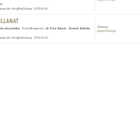
ce
;
atum der Veröffentlichung: 1970-01-01
Gattung:
ola tánczenekar
; Texter/Komponist:
de Fries Károly
-
Kovách Kálmán
angol keringő
atum der Veröffentlichung: 1970-01-01