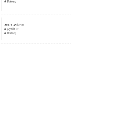
6
Beitrag
29331
Anhören
0
gefällt es
0
Beitrag