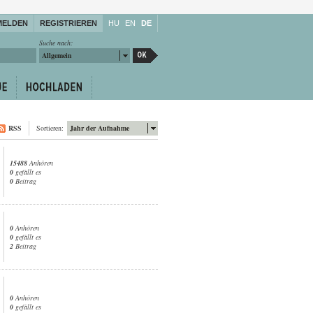
MELDEN
REGISTRIEREN
HU
EN
DE
Suche nach:
Allgemein
RSS
Sortieren:
Jahr der Aufnahme
15488
Anhören
0
gefällt es
0
Beitrag
0
Anhören
0
gefällt es
2
Beitrag
0
Anhören
0
gefällt es