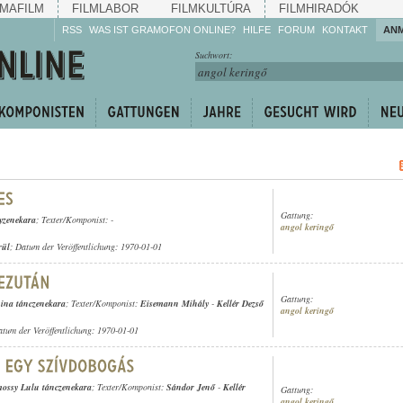
MAFILM
FILMLABOR
FILMKULTÚRA
FILMHIRADÓK
RSS
WAS IST GRAMOFON ONLINE?
HILFE
FORUM
KONTAKT
AN
Hören Sie zu!
Suchwort:
Machen Sie mit!
Reden Sie mit!
Empfehlen Sie
weiter!
Gattung:
yzenekara
; Texter/Komponist: -
angol keringő
rül
; Datum der Veröffentlichung: 1970-01-01
Gattung:
ina tánczenekara
; Texter/Komponist:
Eisemann Mihály
-
Kellér Dezső
angol keringő
atum der Veröffentlichung: 1970-01-01
mossy Lulu tánczenekara
; Texter/Komponist:
Sándor Jenő
-
Kellér
Gattung:
angol keringő