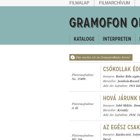
FILMALAP
FILMARCHÍVUM
Das möchte ich im GramofonRadio hören!
Plattenaufnahme:
Interpret:
Berkes Béla cigán
No. 15489.
Hersteller:
Jumbola-Record
;
Jahr der Aufnahme:
1911 kö
Plattenaufnahme:
Interpret:
Sebő Miklós
,
Dom
A 42
Hersteller:
Kristály
;
Jahr der Aufnahme:
1934
; D
Interpret:
Kardos-trió
,
Soly
Plattenaufnahme:
Dezső
HU 260