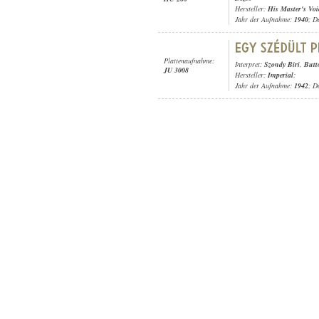
Hersteller:
His Master's Voi
Jahr der Aufnahme:
1940
; D
Plattenaufnahme:
Interpret:
Szondy Biri
,
Butt
JU 3008
Hersteller:
Imperial
;
Jahr der Aufnahme:
1942
; D