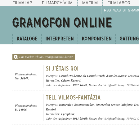
FILMALAP
FILMARCHÍVUM
MAFILM
FILMLABOR
RSS
WAS IST GRAM
Das möchte ich im GramofonRadio hören!
Plattenaufnahme:
Interpret:
Grand Orchestre du Grand Cercle dAix-les-Bains
; Texter/
No. 36847.
Hersteller:
Odeon Record
;
Jahr der Aufnahme:
1907 körül
; Datum der Veröffentlichung: 1970-01-
Interpret:
ismeretlen katonazenekar
,
ismeretlen zenész (xilofon)
; Tex
Plattenaufnahme:
Rossini
U. 14906
Hersteller:
Lyrophon
;
Jahr der Aufnahme:
1911 körül
; Datum der Veröffentlichung: 1970-01-