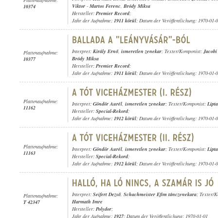
Viktor
-
Martos Ferenc
,
Bródy Miksa
10374
Hersteller:
Premier Record
;
Jahr der Aufnahme:
1911 körül
; Datum der Veröffentlichung: 1970-01-
Interpret:
Király Ernő
,
ismeretlen zenekar
; Texter/Komponist:
Jacobi
Plattenaufnahme:
Bródy Miksa
10377
Hersteller:
Premier Record
;
Jahr der Aufnahme:
1911 körül
; Datum der Veröffentlichung: 1970-01-
Plattenaufnahme:
Interpret:
Göndör Aurél
,
ismeretlen zenekar
; Texter/Komponist:
Lipt
11162
Hersteller:
Special-Rekord
;
Jahr der Aufnahme:
1912 körül
; Datum der Veröffentlichung: 1970-01-
Plattenaufnahme:
Interpret:
Göndör Aurél
,
ismeretlen zenekar
; Texter/Komponist:
Lipt
11163
Hersteller:
Special-Rekord
;
Jahr der Aufnahme:
1912 körül
; Datum der Veröffentlichung: 1970-01-
Interpret:
Seifert Dezső
,
Schachmeister Efim tánczenekara
; Texter/
Plattenaufnahme:
Harmath Imre
T 42347
Hersteller:
Polydor
;
Jahr der Aufnahme:
1927
; Datum der Veröffentlichung: 1970-01-01