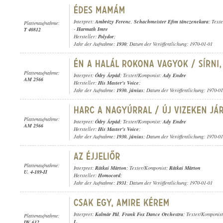
Interpret:
Ambrózy Ferenc
,
Schachmeister Efim tánczenekara
; Text
Plattenaufnahme:
-
Harmath Imre
T 40812
Hersteller:
Polydor
;
Jahr der Aufnahme:
1930
; Datum der Veröffentlichung: 1970-01-01
Plattenaufnahme:
Interpret:
Ódry Árpád
; Texter/Komponist:
Ady Endre
AM 2566
Hersteller:
His Master's Voice
;
Jahr der Aufnahme:
1930. június
; Datum der Veröffentlichung: 1970-0
Plattenaufnahme:
Interpret:
Ódry Árpád
; Texter/Komponist:
Ady Endre
AM 2566
Hersteller:
His Master's Voice
;
Jahr der Aufnahme:
1930. június
; Datum der Veröffentlichung: 1970-0
Plattenaufnahme:
Interpret:
Rátkai Márton
; Texter/Komponist:
Rátkai Márton
U. 4-189-II
Hersteller:
Homocord
;
Jahr der Aufnahme:
1931
; Datum der Veröffentlichung: 1970-01-01
Interpret:
Kalmár Pál
,
Frank Fox Dance Orchestra
; Texter/Komponis
Plattenaufnahme:
L.
DV 612