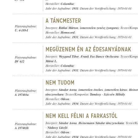
Hersteller:
Columbia
;
Jahr der Aufnahme:
1931
; Datum der Veröffentlichung: 1970-01-01
Plattenaufnahme:
Interpret:
Rátkai Márton
,
ismeretelen zenész (zongora)
; Texter/Komp
U. 4-189-I
Hersteller:
Homocord
;
Jahr der Aufnahme:
1931
; Datum der Veröffentlichung: 1970-01-01
Interpret:
Weygand Tibor
,
Frank Fox Dance Orchestra
; Texter/Komp
Plattenaufnahme:
Márai L.
DV 612
Hersteller:
Columbia
;
Jahr der Aufnahme:
1931
; Datum der Veröffentlichung: 1970-01-01
Interpret:
Sándor Anna
,
ismeretlen énekes
,
ismeretlen kórus
,
Heine
Plattenaufnahme:
tánczenekara
; Texter/Komponist:
Tamássy
-
Szécsén Mihály
A 197403a
Hersteller:
Odeon
;
Jahr der Aufnahme:
1934
; Datum der Veröffentlichung: 1970-01-01
Interpret:
Sándor Anna
,
Heinemann Sándor tánczenekara
; Texter/K
Plattenaufnahme:
-
Nádassy László
A 197403b
Hersteller:
Odeon
;
Jahr der Aufnahme:
1934
; Datum der Veröffentlichung: 1970-01-01