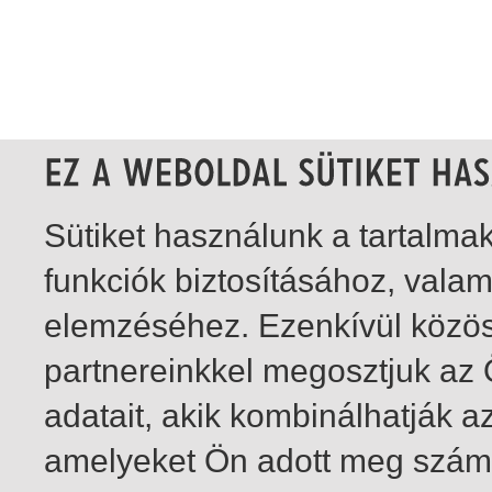
Sütiket használunk a tartalm
funkciók biztosításához, vala
elemzéséhez. Ezenkívül közö
partnereinkkel megosztjuk az
adatait, akik kombinálhatják a
amelyeket Ön adott meg számu