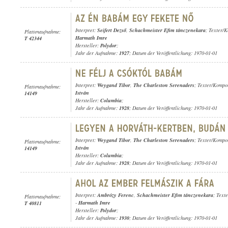
Interpret:
Seifert Dezső
,
Schachmeister Efim tánczenekara
; Texter/
Plattenaufnahme:
Harmath Imre
T 42344
Hersteller:
Polydor
;
Jahr der Aufnahme:
1927
; Datum der Veröffentlichung: 1970-01-01
Interpret:
Weygand Tibor
,
The Charleston Serenaders
; Texter/Kompo
Plattenaufnahme:
István
14149
Hersteller:
Columbia
;
Jahr der Aufnahme:
1928
; Datum der Veröffentlichung: 1970-01-01
Interpret:
Weygand Tibor
,
The Charleston Serenaders
; Texter/Kompo
Plattenaufnahme:
István
14149
Hersteller:
Columbia
;
Jahr der Aufnahme:
1928
; Datum der Veröffentlichung: 1970-01-01
Interpret:
Ambrózy Ferenc
,
Schachmeister Efim tánczenekara
; Text
Plattenaufnahme:
-
Harmath Imre
T 40811
Hersteller:
Polydor
;
Jahr der Aufnahme:
1930
; Datum der Veröffentlichung: 1970-01-01