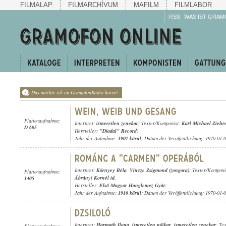
FILMALAP
FILMARCHÍVUM
MAFILM
FILMLABOR
RSS
WAS IST GRAM
Das möchte ich im GramofonRadio hören!
Plattenaufnahme:
Interpret:
ismeretlen zenekar
; Texter/Komponist:
Karl Michael Ziehr
D 605
Hersteller:
"Diadal" Record
;
Jahr der Aufnahme:
1907 körül
; Datum der Veröffentlichung: 1970-01-
Interpret:
Környey Béla
,
Vincze Zsigmond (zongora)
; Texter/Komponi
Plattenaufnahme:
Ábrányi Kornél id.
1405
Hersteller:
Első Magyar Hanglemez Gyár
;
Jahr der Aufnahme:
1910 körül
; Datum der Veröffentlichung: 1970-01-
Interpret:
Harmath Ilona
,
ismeretlen nőikar
,
ismeretlen zenekar
; Te
Plattenaufnahme: