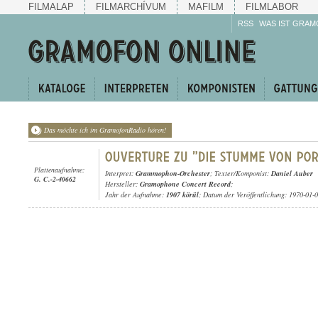
FILMALAP
FILMARCHÍVUM
MAFILM
FILMLABOR
RSS
WAS IST GRAM
Das möchte ich im GramofonRadio hören!
Plattenaufnahme:
Interpret:
Grammophon-Orchester
; Texter/Komponist:
Daniel Auber
G. C.-2-40662
Hersteller:
Gramophone Concert Record
;
Jahr der Aufnahme:
1907 körül
; Datum der Veröffentlichung: 1970-01-