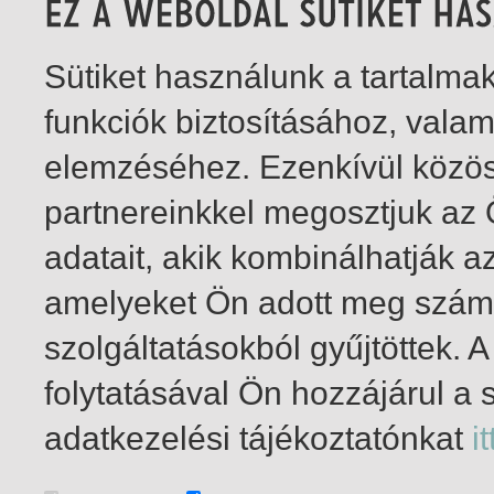
Sütiket használunk a tartalm
funkciók biztosításához, vala
elemzéséhez. Ezenkívül közö
partnereinkkel megosztjuk az
adatait, akik kombinálhatják a
amelyeket Ön adott meg számu
szolgáltatásokból gyűjtöttek.
folytatásával Ön hozzájárul a 
1-1
/ insgesamt 1 Treffer
adatkezelési tájékoztatónkat
it