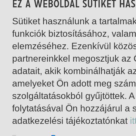
Sütiket használunk a tartalm
funkciók biztosításához, vala
elemzéséhez. Ezenkívül közö
partnereinkkel megosztjuk az
adatait, akik kombinálhatják a
amelyeket Ön adott meg számu
szolgáltatásokból gyűjtöttek.
folytatásával Ön hozzájárul a 
1-1
/ insgesamt 1 Treffer
adatkezelési tájékoztatónkat
it