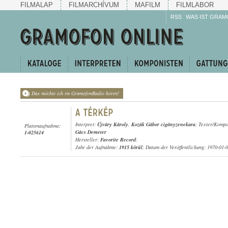
FILMALAP
FILMARCHÍVUM
MAFILM
FILMLABOR
RSS
WAS IST GRAM
Das möchte ich im GramofonRadio hören!
Interpret:
Újváry Károly
,
Kozák Gábor cigányzenekara
; Texter/Kompo
Plattenaufnahme:
Gács Demeter
1-025614
Hersteller:
Favorite Record
;
Jahr der Aufnahme:
1915 körül
; Datum der Veröffentlichung: 1970-01-