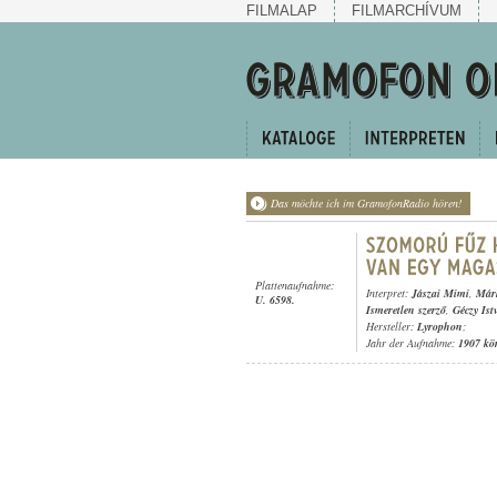
FILMALAP
FILMARCHÍVUM
Das möchte ich im GramofonRadio hören!
Plattenaufnahme:
Interpret:
Jászai Mimi
,
Márk
U. 6598.
Ismeretlen szerző
,
Géczy Ist
Hersteller:
Lyrophon
;
Jahr der Aufnahme:
1907 kö