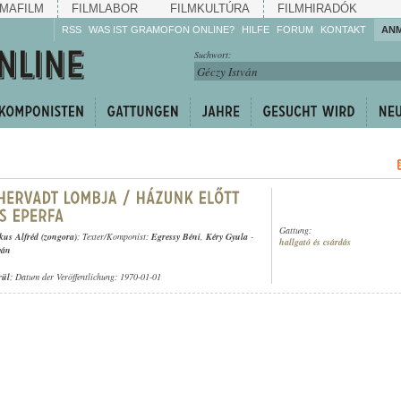
MAFILM
FILMLABOR
FILMKULTÚRA
FILMHIRADÓK
RSS
WAS IST GRAMOFON ONLINE?
HILFE
FORUM
KONTAKT
AN
Hören Sie zu!
Suchwort:
Machen Sie mit!
Reden Sie mit!
Empfehlen Sie
weiter!
Gattung:
us Alfréd (zongora)
; Texter/Komponist:
Egressy Béni
,
Kéry Gyula
-
hallgató és csárdás
ván
rül
; Datum der Veröffentlichung: 1970-01-01