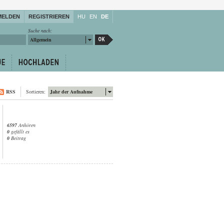
MELDEN
REGISTRIEREN
HU
EN
DE
Suche nach:
Allgemein
RSS
Sortieren:
Jahr der Aufnahme
6597
Anhören
0
gefällt es
0
Beitrag