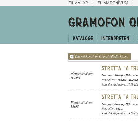
FILMALAP
FILMARCHÍVUM
Das möchte ich im GramofonRadio hören!
Plattenaufnahme:
Interpret:
Környey Béla
,
ism
D 1280
Hersteller:
"Diadal" Record
Jahr der Aufnahme:
1913 kö
Plattenaufnahme:
Interpret:
Környey Béla
,
ism
58695
Hersteller:
Beka
;
Jahr der Aufnahme:
1913 kö