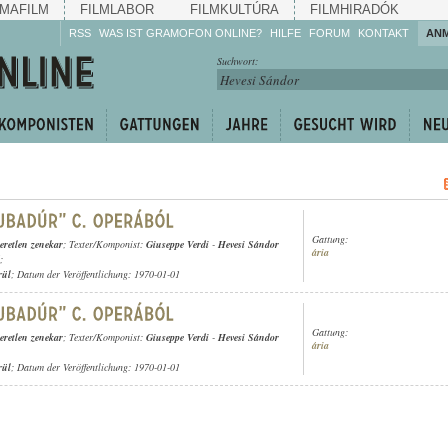
MAFILM
FILMLABOR
FILMKULTÚRA
FILMHIRADÓK
RSS
WAS IST GRAMOFON ONLINE?
HILFE
FORUM
KONTAKT
AN
Hören Sie zu!
Suchwort:
Machen Sie mit!
Reden Sie mit!
Empfehlen Sie
weiter!
Gattung:
eretlen zenekar
; Texter/Komponist:
Giuseppe Verdi
-
Hevesi Sándor
ária
;
rül
; Datum der Veröffentlichung: 1970-01-01
Gattung:
eretlen zenekar
; Texter/Komponist:
Giuseppe Verdi
-
Hevesi Sándor
ária
rül
; Datum der Veröffentlichung: 1970-01-01