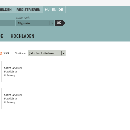
MELDEN
REGISTRIEREN
HU
EN
DE
Suche nach:
Allgemein
RSS
Sortieren:
Jahr der Aufnahme
58695
Anhören
0
gefällt es
0
Beitrag
58695
Anhören
0
gefällt es
0
Beitrag