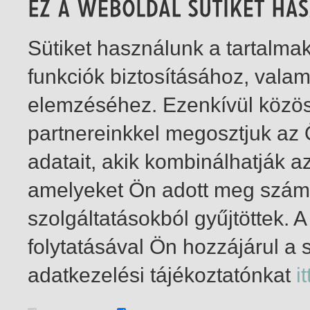
Sütiket használunk a tartalm
funkciók biztosításához, vala
elemzéséhez. Ezenkívül közö
partnereinkkel megosztjuk az
adatait, akik kombinálhatják a
amelyeket Ön adott meg számu
szolgáltatásokból gyűjtöttek.
folytatásával Ön hozzájárul a 
1-6
/ insgesamt 6 Treffer
adatkezelési tájékoztatónkat
it