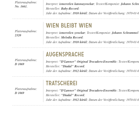
Plattenaufnahme:
Interpret:
ismeretlen katonazenekar
; Texter/Komponist:
Johann Sch
No. 1661.
Hersteller:
Baby-Record
;
Jahr der Aufnahme:
1910 körül
; Datum der Veröffentlichung: 1970-01-
Plattenaufnahme:
Interpret:
ismeretlen zenekar
; Texter/Komponist:
Johann Schrammel
2320
Hersteller:
Melodia Record
;
Jahr der Aufnahme:
1910 körül
; Datum der Veröffentlichung: 1970-01-
Plattenaufnahme:
Interpret:
"D'Lanner" Original Trocadero-Ensemble
; Texter/Kompon
D 1069
Hersteller:
"Diadal" Record
;
Jahr der Aufnahme:
1912 körül
; Datum der Veröffentlichung: 1970-01-
Plattenaufnahme:
Interpret:
"D'Lanner" Original Trocadero-Ensemble
; Texter/Kompon
D 1069
Hersteller:
"Diadal" Record
;
Jahr der Aufnahme:
1912 körül
; Datum der Veröffentlichung: 1970-01-