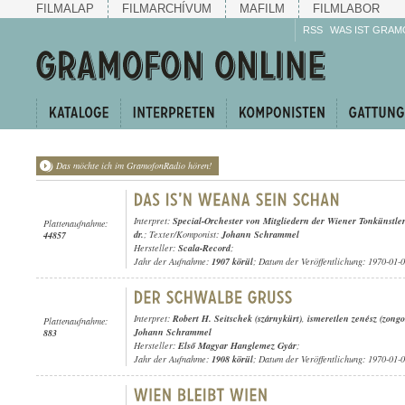
FILMALAP
FILMARCHÍVUM
MAFILM
FILMLABOR
RSS
WAS IST GRAM
Das möchte ich im GramofonRadio hören!
Interpret:
Special-Orchester von Mitgliedern der Wiener Tonkünstle
Plattenaufnahme:
dr.
; Texter/Komponist:
Johann Schrammel
44857
Hersteller:
Scala-Record
;
Jahr der Aufnahme:
1907 körül
; Datum der Veröffentlichung: 1970-01-
Interpret:
Robert H. Seitschek (szárnykürt)
,
ismeretlen zenész (zongo
Plattenaufnahme:
Johann Schrammel
883
Hersteller:
Első Magyar Hanglemez Gyár
;
Jahr der Aufnahme:
1908 körül
; Datum der Veröffentlichung: 1970-01-