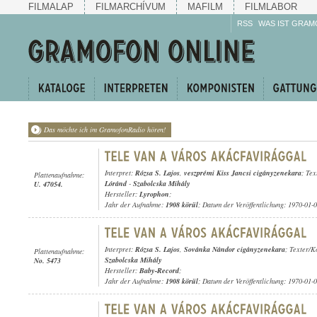
FILMALAP
FILMARCHÍVUM
MAFILM
FILMLABOR
RSS
WAS IST GRAM
Das möchte ich im GramofonRadio hören!
Interpret:
Rózsa S. Lajos
,
veszprémi Kiss Jancsi cigányzenekara
; Te
Plattenaufnahme:
Lóránd
-
Szabolcska Mihály
U. 47054.
Hersteller:
Lyrophon
;
Jahr der Aufnahme:
1908 körül
; Datum der Veröffentlichung: 1970-01-
Interpret:
Rózsa S. Lajos
,
Sovánka Nándor cigányzenekara
; Texter/
Plattenaufnahme:
Szabolcska Mihály
No. 5473
Hersteller:
Baby-Record
;
Jahr der Aufnahme:
1908 körül
; Datum der Veröffentlichung: 1970-01-