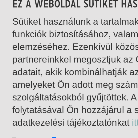
Sütiket használunk a tartalm
funkciók biztosításához, vala
elemzéséhez. Ezenkívül közö
partnereinkkel megosztjuk az
adatait, akik kombinálhatják a
amelyeket Ön adott meg számu
szolgáltatásokból gyűjtöttek.
folytatásával Ön hozzájárul a 
1-14
/ insgesamt 14 Treffer
adatkezelési tájékoztatónkat
it