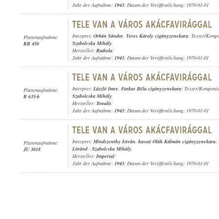
Jahr der Aufnahme:
1943
; Datum der Veröffentlichung: 1970-01-01
Interpret:
Orbán Sándor
,
Veres Károly cigányzenekara
; Texter/Komp
Plattenaufnahme:
Szabolcska Mihály
RB 450
Hersteller:
Radiola
;
Jahr der Aufnahme:
1943
; Datum der Veröffentlichung: 1970-01-01
Interpret:
László Imre
,
Farkas Béla cigányzenekara
; Texter/Komponis
Plattenaufnahme:
Szabolcska Mihály
B 635-b
Hersteller:
Tonalit
;
Jahr der Aufnahme:
1943
; Datum der Veröffentlichung: 1970-01-01
Interpret:
Mindszenthy István
,
kassai Oláh Kálmán cigányzenekara
;
Plattenaufnahme:
Lóránd
-
Szabolcska Mihály
JU 3018
Hersteller:
Imperial
;
Jahr der Aufnahme:
1943
; Datum der Veröffentlichung: 1970-01-01