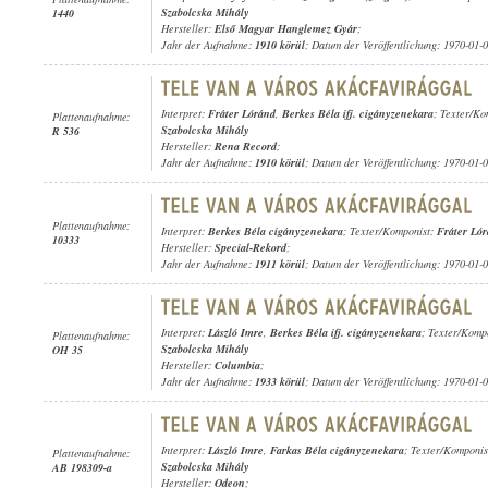
Szabolcska Mihály
1440
Hersteller:
Első Magyar Hanglemez Gyár
;
Jahr der Aufnahme:
1910 körül
; Datum der Veröffentlichung: 1970-01-
Interpret:
Fráter Lóránd
,
Berkes Béla ifj. cigányzenekara
; Texter/Ko
Plattenaufnahme:
Szabolcska Mihály
R 536
Hersteller:
Rena Record
;
Jahr der Aufnahme:
1910 körül
; Datum der Veröffentlichung: 1970-01-
Plattenaufnahme:
Interpret:
Berkes Béla cigányzenekara
; Texter/Komponist:
Fráter Ló
10333
Hersteller:
Special-Rekord
;
Jahr der Aufnahme:
1911 körül
; Datum der Veröffentlichung: 1970-01-
Interpret:
László Imre
,
Berkes Béla ifj. cigányzenekara
; Texter/Komp
Plattenaufnahme:
Szabolcska Mihály
OH 35
Hersteller:
Columbia
;
Jahr der Aufnahme:
1933 körül
; Datum der Veröffentlichung: 1970-01-
Interpret:
László Imre
,
Farkas Béla cigányzenekara
; Texter/Komponis
Plattenaufnahme:
Szabolcska Mihály
AB 198309-a
Hersteller:
Odeon
;