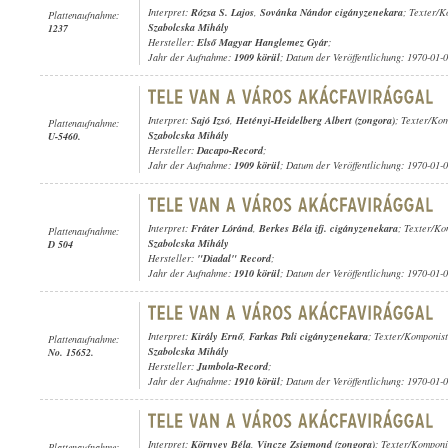
Interpret:
Rózsa S. Lajos
,
Sovánka Nándor cigányzenekara
; Texter/
Plattenaufnahme:
Szabolcska Mihály
1237
Hersteller:
Első Magyar Hanglemez Gyár
;
Jahr der Aufnahme:
1909 körül
; Datum der Veröffentlichung: 1970-01-
Interpret:
Sajó Izsó
,
Hetényi-Heidelberg Albert (zongora)
; Texter/Ko
Plattenaufnahme:
Szabolcska Mihály
U-5460.
Hersteller:
Dacapo-Record
;
Jahr der Aufnahme:
1909 körül
; Datum der Veröffentlichung: 1970-01-
Interpret:
Fráter Lóránd
,
Berkes Béla ifj. cigányzenekara
; Texter/Ko
Plattenaufnahme:
Szabolcska Mihály
D 504
Hersteller:
"Diadal" Record
;
Jahr der Aufnahme:
1910 körül
; Datum der Veröffentlichung: 1970-01-
Interpret:
Király Ernő
,
Farkas Pali cigányzenekara
; Texter/Komponis
Plattenaufnahme:
Szabolcska Mihály
No. 15652.
Hersteller:
Jumbola-Record
;
Jahr der Aufnahme:
1910 körül
; Datum der Veröffentlichung: 1970-01-
Interpret:
Környey Béla
,
Vincze Zsigmond (zongora)
; Texter/Komponi
Plattenaufnahme: