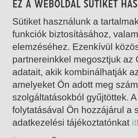
Sütiket használunk a tartalm
funkciók biztosításához, vala
elemzéséhez. Ezenkívül közö
partnereinkkel megosztjuk az
adatait, akik kombinálhatják a
amelyeket Ön adott meg számu
szolgáltatásokból gyűjtöttek.
folytatásával Ön hozzájárul a 
1-0
/ insgesamt 0 Treffer
adatkezelési tájékoztatónkat
it