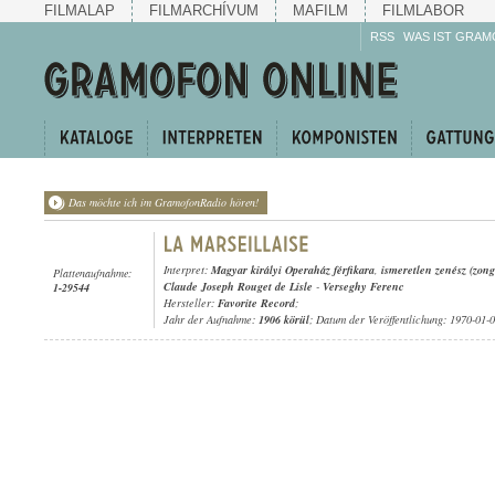
FILMALAP
FILMARCHÍVUM
MAFILM
FILMLABOR
RSS
WAS IST GRAM
Das möchte ich im GramofonRadio hören!
Interpret:
Magyar királyi Operaház férfikara
,
ismeretlen zenész (zong
Plattenaufnahme:
Claude Joseph Rouget de Lisle
-
Verseghy Ferenc
1-29544
Hersteller:
Favorite Record
;
Jahr der Aufnahme:
1906 körül
; Datum der Veröffentlichung: 1970-01-