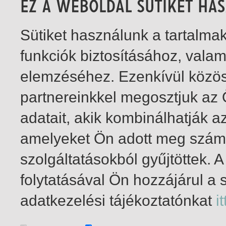
Sütiket használunk a tartalm
funkciók biztosításához, vala
elemzéséhez. Ezenkívül közö
partnereinkkel megosztjuk az
adatait, akik kombinálhatják a
amelyeket Ön adott meg számu
szolgáltatásokból gyűjtöttek.
folytatásával Ön hozzájárul a 
1-1
/ insgesamt 1 Treffer
adatkezelési tájékoztatónkat
it