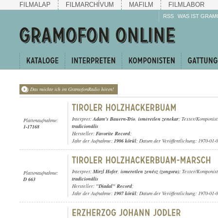
FILMALAP
FILMARCHÍVUM
MAFILM
FILMLABOR
RSS
WAS IST GRAM
Das möchte ich im GramofonRadio hören!
Interpret:
Adam's Bauern-Trio
,
ismeretlen zenekar
; Texter/Komponis
Plattenaufnahme:
tradicionális
1-17168
Hersteller:
Favorite Record
;
Jahr der Aufnahme:
1906 körül
; Datum der Veröffentlichung: 1970-01-
Interpret:
Mirzl Hofer
,
ismeretlen zenész (zongora)
; Texter/Komponis
Plattenaufnahme:
tradicionális
D 663
Hersteller:
"Diadal" Record
;
Jahr der Aufnahme:
1907 körül
; Datum der Veröffentlichung: 1970-01-