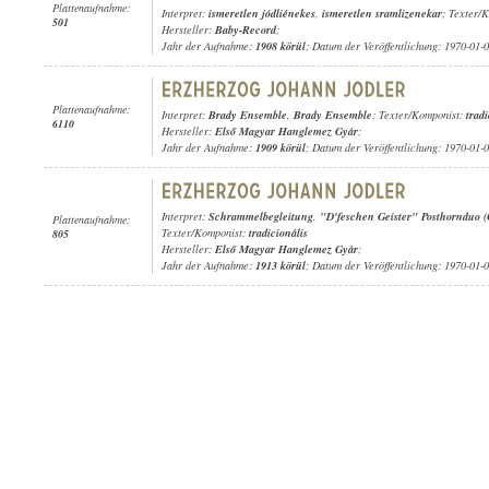
Plattenaufnahme:
Interpret:
ismeretlen jódliénekes
,
ismeretlen sramlizenekar
; Texter/
501
Hersteller:
Baby-Record
;
Jahr der Aufnahme:
1908 körül
; Datum der Veröffentlichung: 1970-01-
Plattenaufnahme:
Interpret:
Brady Ensemble
,
Brady Ensemble
; Texter/Komponist:
tradi
6110
Hersteller:
Első Magyar Hanglemez Gyár
;
Jahr der Aufnahme:
1909 körül
; Datum der Veröffentlichung: 1970-01-
Interpret:
Schrammelbegleitung
,
"D'feschen Geister" Posthornduo 
Plattenaufnahme:
Texter/Komponist:
tradicionális
805
Hersteller:
Első Magyar Hanglemez Gyár
;
Jahr der Aufnahme:
1913 körül
; Datum der Veröffentlichung: 1970-01-