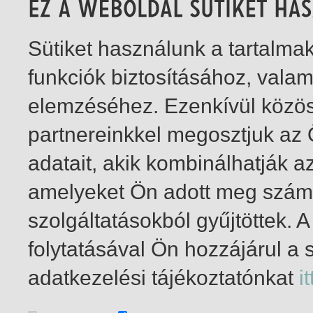
Sütiket használunk a tartalm
funkciók biztosításához, vala
elemzéséhez. Ezenkívül közö
partnereinkkel megosztjuk az
adatait, akik kombinálhatják a
amelyeket Ön adott meg számu
szolgáltatásokból gyűjtöttek.
folytatásával Ön hozzájárul a 
1-5
/ insgesamt 5 Treffer
adatkezelési tájékoztatónkat
it