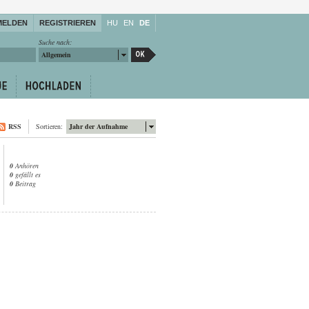
MELDEN
REGISTRIEREN
HU
EN
DE
Suche nach:
Allgemein
RSS
Sortieren:
Jahr der Aufnahme
0
Anhören
0
gefällt es
0
Beitrag