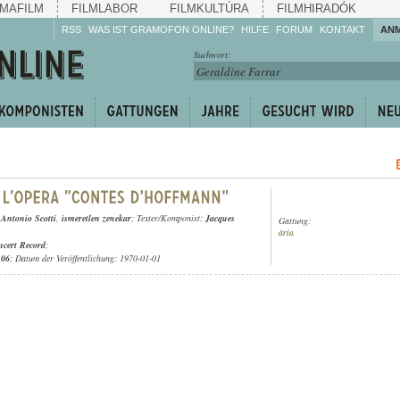
MAFILM
FILMLABOR
FILMKULTÚRA
FILMHIRADÓK
RSS
WAS IST GRAMOFON ONLINE?
HILFE
FORUM
KONTAKT
AN
Hören Sie zu!
Suchwort:
Machen Sie mit!
Reden Sie mit!
Empfehlen Sie
weiter!
,
Antonio Scotti
,
ismeretlen zenekar
; Texter/Komponist:
Jacques
Gattung:
ária
cert Record
;
.06
; Datum der Veröffentlichung: 1970-01-01