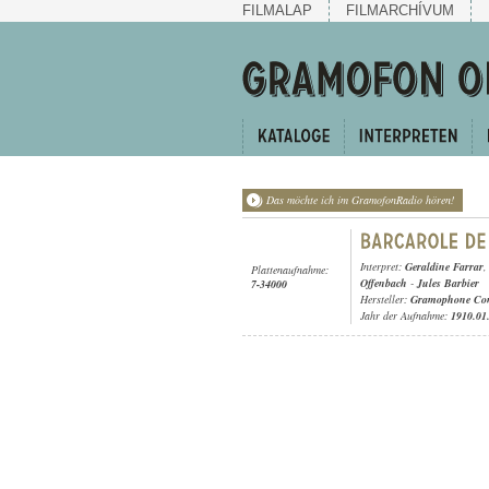
FILMALAP
FILMARCHÍVUM
Das möchte ich im GramofonRadio hören!
Interpret:
Geraldine Farrar
Plattenaufnahme:
Offenbach
-
Jules Barbier
7-34000
Hersteller:
Gramophone Con
Jahr der Aufnahme:
1910.01