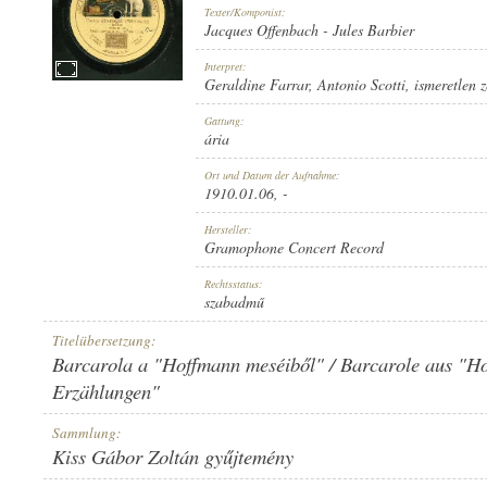
Texter/Komponist:
Jacques Offenbach
-
Jules Barbier
Interpret:
Geraldine Farrar
,
Antonio Scotti
,
ismeretlen 
1910.01.06
Gattung:
ERSCHEINUNGSJAHR:
ária
Ort und Datum der Aufnahme:
1910.01.06
, -
Hersteller:
Gramophone Concert Record
GRAMOPHONE CONCERT RECORD
Rechtsstatus:
HERSTELLER:
szabadmű
Titelübersetzung:
Barcarola a "Hoffmann meséiből" / Barcarole aus "H
Erzählungen"
Sammlung:
7-34000
PLATTENAUFNAHME:
Kiss Gábor Zoltán gyűjtemény