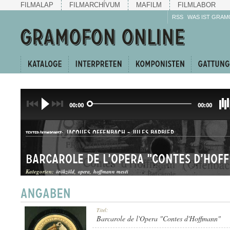
FILMALAP
FILMARCHÍVUM
MAFILM
FILMLABOR
RSS
WAS IST GRAM
00:00
00:00
JACQUES OFFENBACH
-
JULES BARBIER
TEXTER/KOMPONIST:
Barcarole de l'Opera "Contes d'Hof
Kategorien:
örökzöld
opera
hoffmann meséi
ÁRIA
Titel:
GATTUNG:
Barcarole de l'Opera "Contes d'Hoffmann"