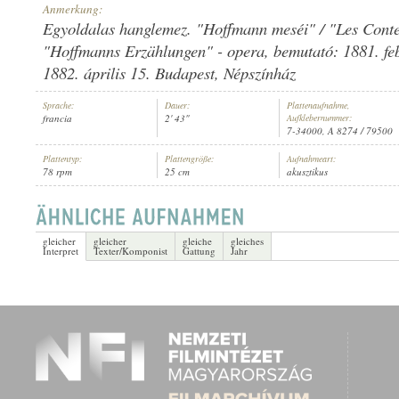
Anmerkung:
Egyoldalas hanglemez. "Hoffmann meséi" / "Les Conte
"Hoffmanns Erzählungen" - opera, bemutató: 1881. feb
1882. április 15. Budapest, Népszínház
GERALDINE FARRAR
,
ANTONIO SCOTTI
,
ISMERETLEN ZENEKAR
INTERPRET:
Sprache:
Dauer:
Plattenaufnahme,
francia
2' 43"
Aufklebernummer:
7-34000, A 8274 / 79500
Plattentyp:
Plattengröße:
Aufnahmeart:
78 rpm
25 cm
akusztikus
gleicher
gleicher
gleiche
gleiches
Interpret
Texter/Komponist
Gattung
Jahr