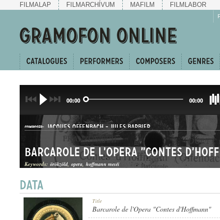
FILMALAP
FILMARCHÍVUM
MAFILM
FILMLABOR
00:00
00:00
JACQUES OFFENBACH
-
JULES BARBIER
COMPOSER:
Barcarole de l'Opera "Contes d'Hof
Keywords:
örökzöld
opera
hoffmann meséi
ÁRIA
Title
GENRE:
Barcarole de l'Opera "Contes d'Hoffmann"