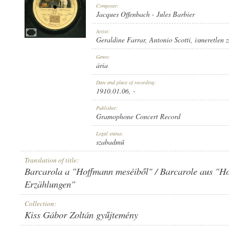
Composer:
Jacques Offenbach
-
Jules Barbier
Artist:
Geraldine Farrar
,
Antonio Scotti
,
ismeretlen 
1910.01.06
Genre:
PUBLICATION:
ária
Date and place of recording:
1910.01.06
, -
Publisher:
Gramophone Concert Record
GRAMOPHONE CONCERT RECORD
Legal status:
PUBLISHER:
szabadmű
Translation of title:
Barcarola a "Hoffmann meséiből" / Barcarole aus "H
Erzählungen"
Collection:
7-34000
RECORD NUMBER:
Kiss Gábor Zoltán gyűjtemény