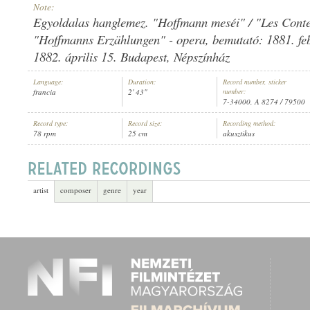
Note:
Egyoldalas hanglemez. "Hoffmann meséi" / "Les Conte
"Hoffmanns Erzählungen" - opera, bemutató: 1881. feb
1882. április 15. Budapest, Népszínház
GERALDINE FARRAR
,
ANTONIO SCOTTI
,
ISMERETLEN ZENEKAR
ARTIST:
Language:
Duration:
Record number, sticker
francia
2' 43"
number:
7-34000, A 8274 / 79500
Record type:
Record size:
Recording method:
78 rpm
25 cm
akusztikus
artist
composer
genre
year