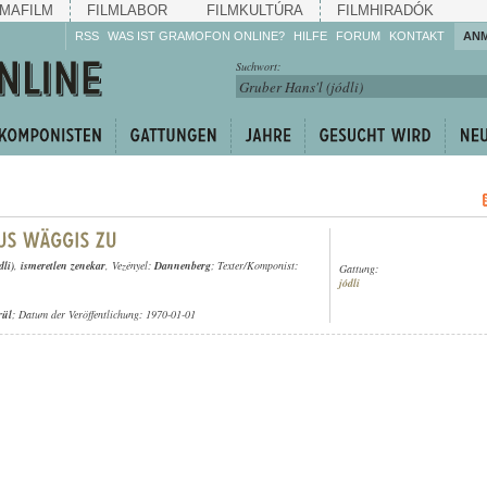
MAFILM
FILMLABOR
FILMKULTÚRA
FILMHIRADÓK
RSS
WAS IST GRAMOFON ONLINE?
HILFE
FORUM
KONTAKT
AN
Hören Sie zu!
Suchwort:
Machen Sie mit!
Reden Sie mit!
Empfehlen Sie
weiter!
dli)
,
ismeretlen zenekar
, Vezényel:
Dannenberg
; Texter/Komponist:
Gattung:
jódli
rül
; Datum der Veröffentlichung: 1970-01-01