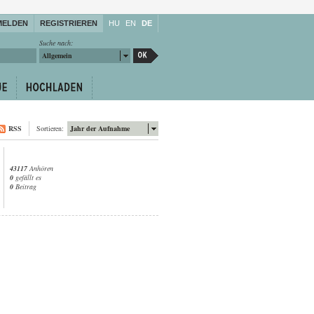
MELDEN
REGISTRIEREN
HU
EN
DE
Suche nach:
Allgemein
RSS
Sortieren:
Jahr der Aufnahme
43117
Anhören
0
gefällt es
0
Beitrag