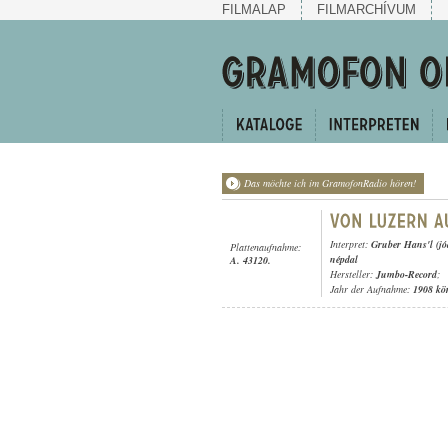
FILMALAP
FILMARCHÍVUM
Das möchte ich im GramofonRadio hören!
Interpret:
Gruber Hans'l (jó
Plattenaufnahme:
népdal
A. 43120.
Hersteller:
Jumbo-Record
;
Jahr der Aufnahme:
1908 kö