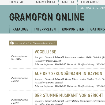
FILMALAP
FILMARCHÍVUM
MAFILM
FILMLABOR
RSS
WAS IST GRAM
Das möchte ich im GramofonRadio hören!
Plattenaufnahme:
Interpret:
Gustav Schönwald
,
ismeretlen zenekar
,
Guido Gialdini (füt
No. 34934.
Hersteller:
Odeon Record
;
Jahr der Aufnahme:
1906 körül
; Datum der Veröffentlichung: 1970-01-
Plattenaufnahme:
Interpret:
Gustav Schönwald
,
Georg Rösser
,
Anton Sattler
; Texter/Ko
1-17057
Hersteller:
Favorite Record
;
Jahr der Aufnahme:
1906 körül
; Datum der Veröffentlichung: 1970-01-
Plattenaufnahme:
Interpret:
Gustav Schönwald
,
Albert Böhme (trombita)
; Texter/Kompon
1-17059
Hersteller:
Favorite Record
;