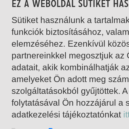
Sütiket használunk a tartalm
funkciók biztosításához, vala
elemzéséhez. Ezenkívül közö
partnereinkkel megosztjuk az
adatait, akik kombinálhatják a
amelyeket Ön adott meg számu
szolgáltatásokból gyűjtöttek.
folytatásával Ön hozzájárul a 
1-3
/ insgesamt 3 Treffer
adatkezelési tájékoztatónkat
it