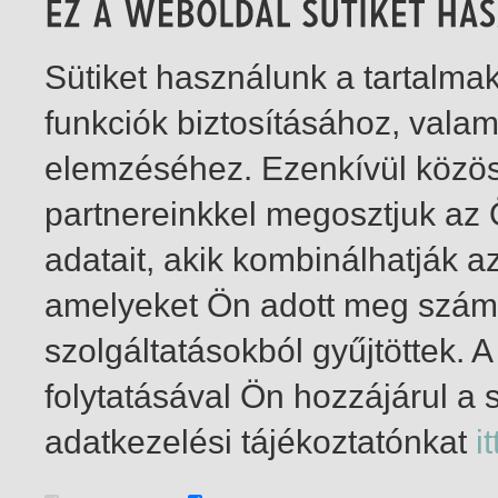
Sütiket használunk a tartalm
funkciók biztosításához, vala
elemzéséhez. Ezenkívül közö
partnereinkkel megosztjuk az
adatait, akik kombinálhatják a
amelyeket Ön adott meg számu
szolgáltatásokból gyűjtöttek.
folytatásával Ön hozzájárul a 
1-0
/ insgesamt 0 Treffer
adatkezelési tájékoztatónkat
it