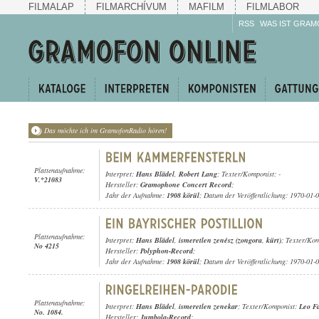
FILMALAP
FILMARCHÍVUM
MAFILM
FILMLABOR
RSS
WAS IST GRAM
Das möchte ich im GramofonRadio hören!
Plattenaufnahme:
Interpret:
Hans Blädel
,
Robert Lang
; Texter/Komponist: -
V.*21083
Hersteller:
Gramophone Concert Record
;
Jahr der Aufnahme:
1908 körül
; Datum der Veröffentlichung: 1970-01-
Plattenaufnahme:
Interpret:
Hans Blädel
,
ismeretlen zenész (zongora
,
kürt)
; Texter/Kom
No 4215
Hersteller:
Polyphon-Record
;
Jahr der Aufnahme:
1908 körül
; Datum der Veröffentlichung: 1970-01-
Plattenaufnahme:
Interpret:
Hans Blädel
,
ismeretlen zenekar
; Texter/Komponist:
Leo Fa
No. 1084.
Hersteller:
Jumbola-Record
;