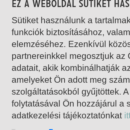
Sütiket használunk a tartalm
funkciók biztosításához, vala
elemzéséhez. Ezenkívül közö
partnereinkkel megosztjuk az
adatait, akik kombinálhatják a
amelyeket Ön adott meg számu
szolgáltatásokból gyűjtöttek.
folytatásával Ön hozzájárul a 
1-7
/ insgesamt 7 Treffer
adatkezelési tájékoztatónkat
it