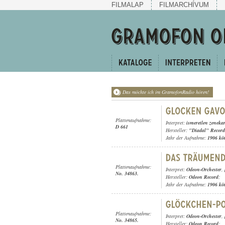
FILMALAP
FILMARCHÍVUM
Das möchte ich im GramofonRadio hören!
Plattenaufnahme:
Interpret:
ismeretlen zeneka
D 661
Hersteller:
"Diadal" Record
Jahr der Aufnahme:
1906 kö
Plattenaufnahme:
Interpret:
Odeon-Orchester
,
No. 34863.
Hersteller:
Odeon Record
;
Jahr der Aufnahme:
1906 kö
Plattenaufnahme:
Interpret:
Odeon-Orchester
,
No. 34865.
Hersteller:
Odeon Record
;