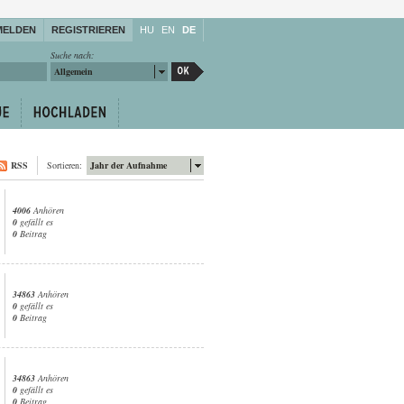
MELDEN
REGISTRIEREN
HU
EN
DE
Suche nach:
Allgemein
RSS
Sortieren:
Jahr der Aufnahme
4006
Anhören
0
gefällt es
0
Beitrag
34863
Anhören
0
gefällt es
0
Beitrag
34863
Anhören
0
gefällt es
0
Beitrag