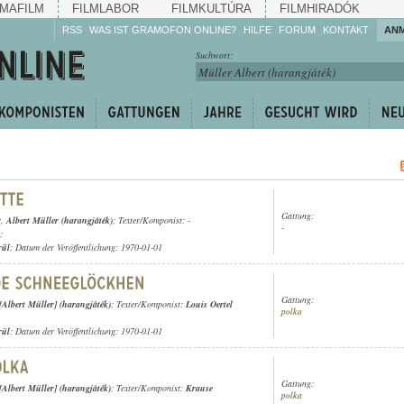
MAFILM
FILMLABOR
FILMKULTÚRA
FILMHIRADÓK
RSS
WAS IST GRAMOFON ONLINE?
HILFE
FORUM
KONTAKT
AN
Hören Sie zu!
Suchwort:
Machen Sie mit!
Reden Sie mit!
Empfehlen Sie
weiter!
Gattung:
r
,
Albert Müller (harangjáték)
; Texter/Komponist: -
-
;
rül
; Datum der Veröffentlichung: 1970-01-01
Gattung:
[Albert Müller] (harangjáték)
; Texter/Komponist:
Louis Oertel
polka
rül
; Datum der Veröffentlichung: 1970-01-01
Gattung:
[Albert Müller] (harangjáték)
; Texter/Komponist:
Krause
polka