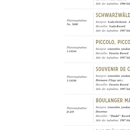
Jahr der Aufnahme:
1906 kö
Plattenaufnahme:
Interpret:
Scala-Orchester
,
A
No. 5600.
Hersteller:
Scala-Record
;
Jahr der Aufnahme:
1907 kö
Plattenaufnahme:
Interpret:
ismeretlen zeneka
1-14164
Hersteller:
Favorite Record
;
Jahr der Aufnahme:
1907 kö
Interpret:
ismeretlen zeneka
Plattenaufnahme:
Hermann Fliege (arr.)
1-14160
Hersteller:
Favorite Record
;
Jahr der Aufnahme:
1907 kö
Interpret:
ismeretlen zeneka
Plattenaufnahme:
Desormes
D 659
Hersteller:
"Diadal" Record
Jahr der Aufnahme:
1907 kö