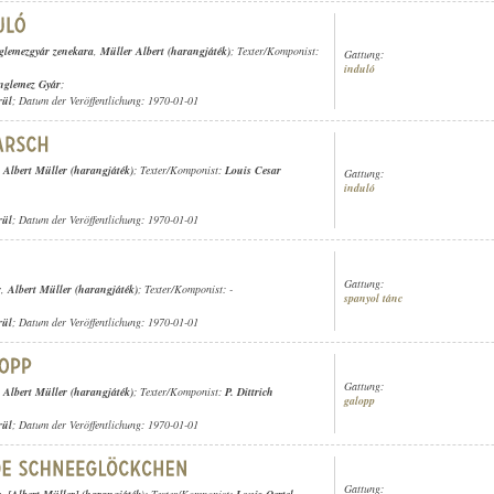
lemezgyár zenekara
,
Müller Albert (harangjáték)
; Texter/Komponist:
Gattung:
induló
nglemez Gyár
;
rül
; Datum der Veröffentlichung: 1970-01-01
,
Albert Müller (harangjáték)
; Texter/Komponist:
Louis Cesar
Gattung:
induló
rül
; Datum der Veröffentlichung: 1970-01-01
Gattung:
r
,
Albert Müller (harangjáték)
; Texter/Komponist: -
spanyol tánc
rül
; Datum der Veröffentlichung: 1970-01-01
Gattung:
,
Albert Müller (harangjáték)
; Texter/Komponist:
P. Dittrich
galopp
rül
; Datum der Veröffentlichung: 1970-01-01
Gattung: