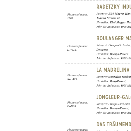
Interpret:
Első Magyar Hang
Plattenaufnahme:
Johann Strauss id.
1000
Hersteller:
Első Magyar Ha
Jahr der Aufnahme:
1908 kö
Interpret:
Dacapo-Orchester
Plattenaufnahme:
Desormes
D-4016.
Hersteller:
Dacapo-Record
;
Jahr der Aufnahme:
1908 kö
Plattenaufnahme:
Interpret:
ismeretlen zeneka
No. 479.
Hersteller:
Baby-Record
;
Jahr der Aufnahme:
1908 kö
Plattenaufnahme:
Interpret:
Dacapo-Orchester
D-4020.
Hersteller:
Dacapo-Record
;
Jahr der Aufnahme:
1908 kö
Plattenaufnahme: