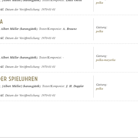
r
,
[Albert Müller] (harangjáték)
; Texter/Komponist:
Louis Oertel
polka
rül
; Datum der Veröffentlichung: 1970-01-01
Gattung:
,
Albert Müller (harangjáték)
; Texter/Komponist:
A. Braune
polka
rül
; Datum der Veröffentlichung: 1970-01-01
Gattung:
,
Albert Müller (harangjáték)
; Texter/Komponist: -
polka-mazurka
rül
; Datum der Veröffentlichung: 1970-01-01
Gattung:
r
,
[Albert Müller] (harangjáték)
; Texter/Komponist:
J. H. Doppler
polka
rül
; Datum der Veröffentlichung: 1970-01-01