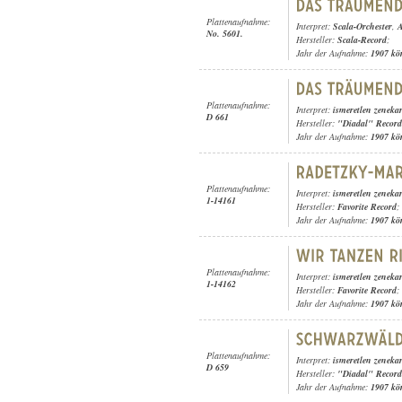
Plattenaufnahme:
Interpret:
Scala-Orchester
,
A
No. 5601.
Hersteller:
Scala-Record
;
Jahr der Aufnahme:
1907 kö
Plattenaufnahme:
Interpret:
ismeretlen zeneka
D 661
Hersteller:
"Diadal" Record
Jahr der Aufnahme:
1907 kö
Plattenaufnahme:
Interpret:
ismeretlen zeneka
1-14161
Hersteller:
Favorite Record
;
Jahr der Aufnahme:
1907 kö
Plattenaufnahme:
Interpret:
ismeretlen zeneka
1-14162
Hersteller:
Favorite Record
;
Jahr der Aufnahme:
1907 kö
Plattenaufnahme:
Interpret:
ismeretlen zeneka
D 659
Hersteller:
"Diadal" Record
Jahr der Aufnahme:
1907 kö