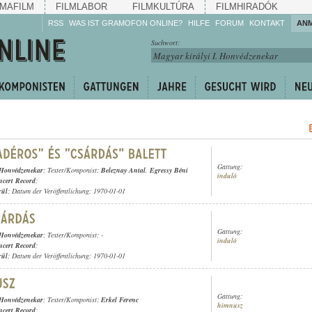
MAFILM
FILMLABOR
FILMKULTÚRA
FILMHIRADÓK
RSS
WAS IST GRAMOFON ONLINE?
HILFE
FORUM
KONTAKT
AN
Hören Sie zu!
Suchwort:
Machen Sie mit!
Reden Sie mit!
Empfehlen Sie
weiter!
Gattung:
 Honvédzenekar
; Texter/Komponist:
Beleznay Antal
,
Egressy Béni
induló
cert Record
;
rül
; Datum der Veröffentlichung: 1970-01-01
Gattung:
 Honvédzenekar
; Texter/Komponist: -
induló
cert Record
;
rül
; Datum der Veröffentlichung: 1970-01-01
Gattung:
 Honvédzenekar
; Texter/Komponist:
Erkel Ferenc
himnusz
cert Record
;