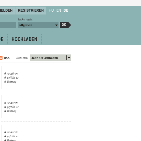
MELDEN
REGISTRIEREN
HU
EN
DE
Suche nach:
Allgemein
RSS
Sortieren:
Jahr der Aufnahme
0
Anhören
0
gefällt es
0
Beitrag
0
Anhören
0
gefällt es
0
Beitrag
0
Anhören
0
gefällt es
0
Beitrag